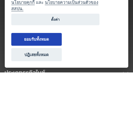
นโยบายคุกกี้
และ
นโยบายความเป็นส่วนตัวของ
สสปน.
ตั้งค่า
ยอมรับทั้งหมด
ปฎิเสธทั้งหมด
ประเภทธุรกิจไมซ์
โปรโมชัน & แคมเปญ
ไมซ์อัปเดต
วางแผนการจัดงาน