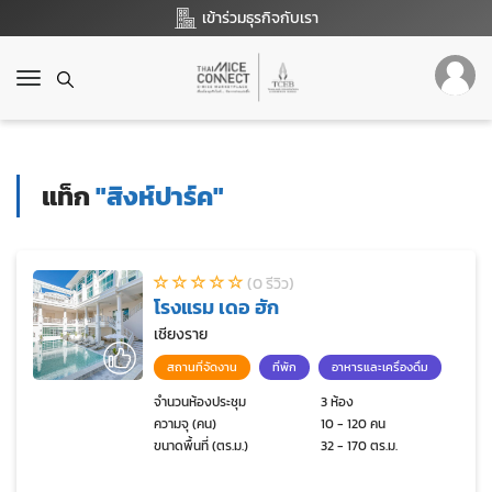
เข้าร่วมธุรกิจกับเรา
T
o
g
g
l
แท็ก
"สิงห์ปาร์ค"
e
n
a
v
(0 รีวิว)
i
โรงแรม เดอ ฮัก
g
a
เชียงราย
t
สถานที่จัดงาน
ที่พัก
อาหารและเครื่องดื่ม
i
o
จำนวนห้องประชุม
3 ห้อง
ความจุ (คน)
10 - 120 คน
n
ขนาดพื้นที่ (ตร.ม.)
32 - 170 ตร.ม.