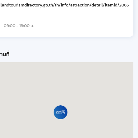
ilandtourismdirectory.go.th/th/info/attraction/detail/itemid/2065
09:00 - 18:00 น.
านที่