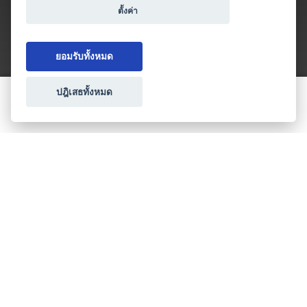
ตั้งค่า
ยอมรับทั้งหมด
ปฎิเสธทั้งหมด
ขอใบเสนอราคา
ประเภทธุรกิจไมซ์
โปรโมชัน & แคมเปญ
ไมซ์อัปเดต
วางแผนการจัดงาน
เข้าร่วมธุรกิจกับเรา