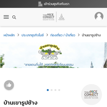
เข้าร่วมธุรกิจกับเรา
T
o
g
g
หน้าหลัก
ประเภทธุรกิจไมซ์
ท่องเที่ยว / นำเที่ยว
บ้านเขารูปช้าง
l
e
n
a
v
i
g
a
t
i
o
n
บ้านเขารูปช้าง