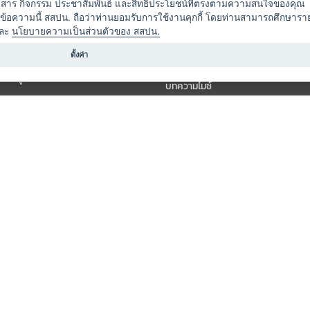
าวสาร กิจกรรม ประชาสัมพันธ์ และสิทธิประโยชน์ที่ตรงตามความสนใจของคุณ
 / นำเที่ยว
แคมเปญ
ดข้อความนี้ สสปน. ถือว่าท่านยอมรับการใช้งานคุกกี้ โดยท่านสามารถศึกษารา
ไมซ์อัปเดต
ละ
นโยบายความเป็นส่วนตัวของ สสปน.
อร์
ครื่องดื่ม
ตั้งค่า
ข่าวสารจากเรา
หรับผู้จัดงาน
บทความไมซ์
องค์ความรู้ไมซ์
ี่เกี่ยวข้อง (ภาครัฐ/สมาคม)
วิดีโอไมซ์
ารแสดง
กิจกรรมจากพันธมิตร
สินค้า
วางแผนการจัดงาน
์
ารอื่น ๆ
สงวนลิขสิทธิ์ © THAI MICE CONNECT by Thailand Convention & Exhibition Bureau.