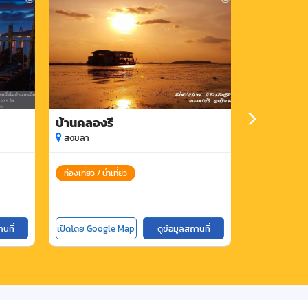
บ้านคลองรี
บ้านเขารูป
สงขลา
สงขลา
ท่องเที่ยว / นำเที่ยว
ท่องเที่ยว / นำ
านที่
เปิดโดย Google Map
ดูข้อมูลสถานที่
เปิดโดย Goog