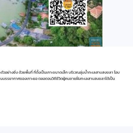
ัวอย่างยิ่ง ด้วยพื้นที่ ที่ตั้งเป็นเกาะขนาดเล็ก บริเวณลุ่มน้ำทะเลสาบสงขลา โอบ
อนผ่านบรรยากาศของเกาะยอ ตลอดจนวิถีชีวิตผู้คนชายฝั่งทะเลสาบสงขลาได้เป็น