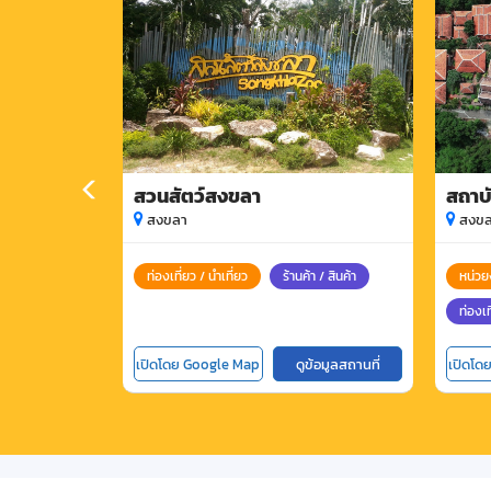
สวนสัตว์สงขลา
สถาบ
มหาว
สงขลา
สงขล
ท่องเที่ยว / นำเที่ยว
ร้านค้า / สินค้า
หน่วย
ท่องเท
เปิดโดย Google Map
ดูข้อมูลสถานที่
เปิดโด