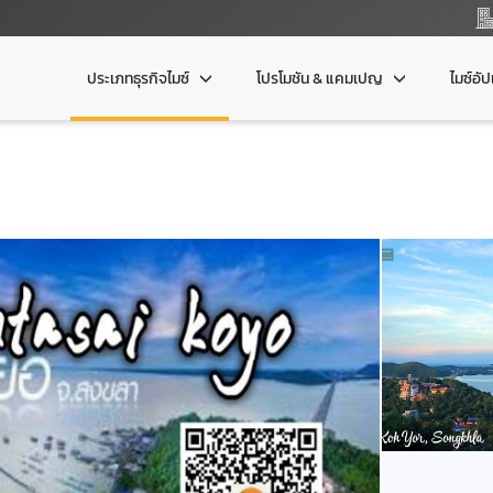
ประเภทธุรกิจไมซ์
โปรโมชัน & แคมเปญ
ไมซ์อั