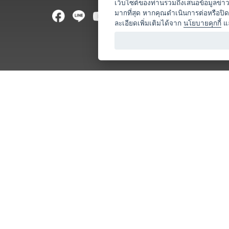
เว็บไซต์ของท่านรวมถึงเสนอข้อมูลข่
ท่องเที่ยว
มากที่สุด หากคุณดำเนินการต่อหรือปิ
ละเอียดเพิ่มเติมได้จาก
นโยบายคุกกี้
แ
ออแกไนเซ
อาหารและเ
บริการสำ
วิทยากร
หน่วยงานท
โชว์ / ก
ร้านค้า / 
โลจิสติกส
ธุรกิจบริก
//upload-file
// POST claim