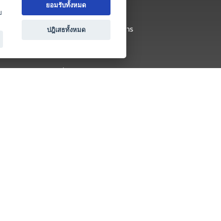
ยอมรับทั้งหมด
นโยบายความเป็นส่วนตัว
ย
ข้อตกลง และเงื่อนไขการใช้บริการ
ปฎิเสธทั้งหมด
ติดต่อ
คำถามที่พบบ่อย
ติดต่อเรา