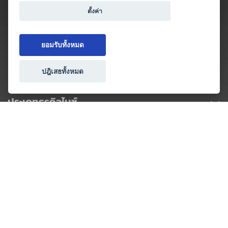
ตั้งค่า
ยอมรับทั้งหมด
ปฎิเสธทั้งหมด
ประเภทธุรกิจไมซ์
โปรโมชัน & แคมเปญ
ไมซ์อัปเดต
วางแผนการจัดงาน
เข้าร่วมธุรกิจกับเรา