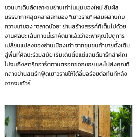
ชวนมาเดินลัดเลาะชมย่านเก่าในมุมมองใหม่ สัมผัส
บรรยากาศสุดคลาสสิกของ "เยาวราช" ผสมผสานกับ
ความเท่ของ "ตลาดน้อย" ย่านสร้างสรรค์ที่เต็มไปด้วย
งานศิลปะ เส้นทางนี้เราคัดมาแล้วว่าจะพาคุณไปดูการ
เปลี่ยนแปลงของย่านเมืองเก่า จากชุมชนค้าขายดั้งเดิม
สู่พื้นที่ศิลปะร่วมสมัย เริ่มเดินตั้งแต่แลนด์มาร์กสำคัญ
ไปจนถึงสตรีทอาร์ตตามตรอกซอกซอย และไปส่งคุณที่
กลางย่านสตรีทฟู้ดเยาวราชให้ได้อิ่มอร่อยต่อทันทีหลัง
จากจบทัวร์