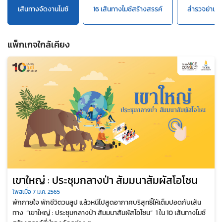
เส้นทางจัดงานไมซ์
16 เส้นทางไมซ์สร้างสรรค์
สำรวจย่านก
แพ็กเกจใกล้เคียง
เขาใหญ่ : ประชุมกลางป่า สัมมนาสัมผัสโอโซน
โพสเมื่อ 7 ม.ค. 2565
พักกายใจ พักชีวิตวนลูป แล้วหนีไปสูดอากาศบริสุทธิ์ให้เต็มปอดกับเส้น
ทาง “เขาใหญ่ : ประชุมกลางป่า สัมมนาสัมผัสโอโซน” 1 ใน 10 เส้นทางไมซ์