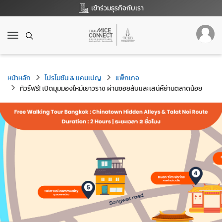
เข้าร่วมธุรกิจกับเรา
T
o
g
g
หน้าหลัก
l
โปรโมชัน & แคมเปญ
แพ็กเกจ
e
ทัวร์ฟรี! เปิดมุมมองใหม่เยาวราช ผ่านซอยลับและเสน่ห์ย่านตลาดน้อย
n
a
v
i
g
a
t
i
o
n