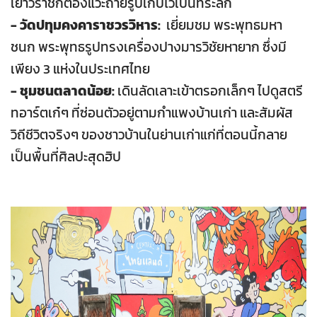
เยาวราชก็ต้องแวะถ่ายรูปเก็บไว้เป็นที่ระลึก
- วัดปทุมคงคาราชวรวิหาร:
เยี่ยมชม พระพุทธมหา
ชนก พระพุทธรูปทรงเครื่องปางมารวิชัยหายาก ซึ่งมี
เพียง 3 แห่งในประเทศไทย
- ชุมชนตลาดน้อย:
เดินลัดเลาะเข้าตรอกเล็กๆ ไปดูสตรี
ทอาร์ตเก๋ๆ ที่ซ่อนตัวอยู่ตามกำแพงบ้านเก่า และสัมผัส
วิถีชีวิตจริงๆ ของชาวบ้านในย่านเก่าแก่ที่ตอนนี้กลาย
เป็นพื้นที่ศิลปะสุดฮิป