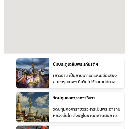
ซุ้มประตูเฉลิมพระเกียรติฯ
1
เยาวราช เป็นย่านเก่าแก่และมีชื่อเสียง
ของกรุงเทพฯ ที่เต็มไปด้วยเสน่ห์ทาง
วัฒนธรรมจีน–ไทย โดดเด่นด้วยร้านอา
หารสตรีทฟู้ดชื่อดัง ร้านทอง ร้าน
วัดปทุมคงคาราชวรวิหาร
สมุนไพรจีน และสถาปัตยกรรมแบบ
ดั้งเดิม โดยเฉพาะในช่วงเย็นถึงกลางคืน
2
วัดปทุมคงคาราชวรวิหารเป็นพระอาราม
เยาวราชจะคึกคักไปด้วยผู้คนและแสงไฟ
หลวงชั้นโท ตั้งอยู่ในย่านตลาดน้อย เขต
เหมาะสำหรับการเดินเล่น ชิมอาหาร และ
สัมพันธวงศ์ กรุงเทพฯ เป็นวัดเก่าแก่ที่มี
สัมผัสบรรยากาศย่านประวัติศาสตร์ของ
มาตั้งแต่สมัยกรุงศรีอยุธยา โดดเด่น