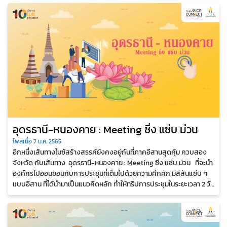
อุดรธานี-หนองคาย : Meeting ซิ่ง แซ่บ ม่วน
โพสเมื่อ 7 ม.ค. 2565
อีกหนึ่งเส้นทางไมซ์สร้างสรรค์ยังคงอยู่กันที่ภาคอีสานสุดคุ้ม ควบสอง
จังหวัด กับเส้นทาง อุดรธานี-หนองคาย : Meeting ซิ่ง แซ่บ ม่วน ที่จะนำ
องค์กรไปออนซอนกับการประชุมที่เต็มไปด้วยความคึกคัก มีสีสันแซ่บ ๆ
แบบอีสาน ที่ได้นำมาเป็นแนวคิดหลัก ทำให้ทริปการประชุมในระยะเวลา 2 วัน
1 คืน...