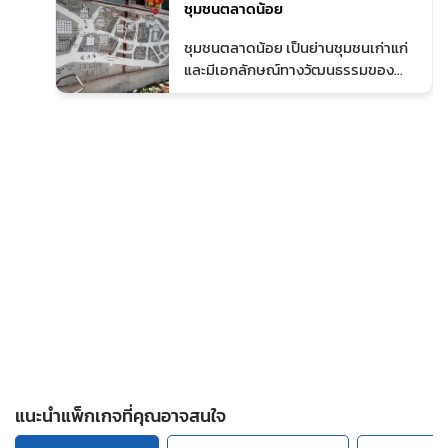
ชุมชนตลาดน้อย
เมือง
ด้วยสถาปัตยกรรมไทยผสมจีน และ
บรรยากาศสงบเหมาะแก่การสักการะ
3
ชุมชนตลาดน้อย เป็นย่านชุมชนเก่าแก่
ทำบุญ และเยี่ยมชมแหล่งประวัติศาสตร์
และมีเอกลักษณ์ทางวัฒนธรรมของ
สำคัญของกรุงเทพฯ
กรุงเทพฯ ที่ตั้งอยู่ริมแม่น้ำเจ้าพระยาใน
แขวงตลาดน้อย เขตสัมพันธวงศ์ ใกล้กับ
เยาวราช ตลาดน้อยเป็นย่านที่มี
ประวัติศาสตร์ยาวนานตั้งแต่สมัยต้น
รัตนโกสินทร์ โดยเป็นพื้นที่ที่ชาวจีน
โปรตุเกส เวียดนาม และกัมพูชาอาศัย
และค้าขายมาตั้งแต่เมืองหลวงเริ่มก่อตั้ง
ทำให้ที่นี่เต็มไปด้วยสถาปัตยกรรม
โบราณ ศาลเจ้า วัด และตรอกซอยที่มี
สีสันของกราฟฟิตี้และคาเฟ่ชุมชน รวม
ถึงสถานที่ท่องเที่ยวเชิงประวัติศาสตร์
และวิถีชีวิตท้องถิ่นที่น่าสนใจสำหรับ
ทั้งคนไทยและนักท่องเที่ยว
แนะนำแพ็กเกจที่คุณอาจสนใจ