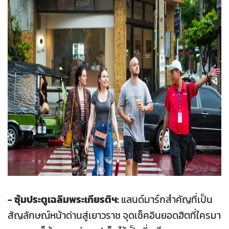
- ซุ้มประตูเฉลิมพระเกียรติฯ:
แลนด์มาร์กสำคัญที่เป็น
สัญลักษณ์หน้าด่านสู่เยาวราช จุดเช็คอินยอดฮิตที่ใครมา