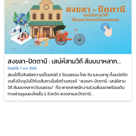
สงขลา-ปัตตานี : เสน่ห์สามวิถี สัมมนาหลาก
วัฒนธรรม
โพสเมื่อ 7 ม.ค. 2565
ล่องใต้ไปสัมผัสความเป็นเสน่ห์ 3 วัฒนธรรม ไทย จีน และมลายู ตั้งแต่อดีต
จนถึงปัจจุบันไว้กับเส้นทางไมซ์สร้างสรรค์ “สงขลา-ปัตตานี : เสน่ห์สาม
วิถี สัมมนาหลากวัฒนธรรม” ที่จะพาเหล่าพนักงานร่วมสัมมนาพร้อมเดิน
ทางผ่านมุมมองใหม่ใน 2 จังหวัด สงขลาและปัตตานี...