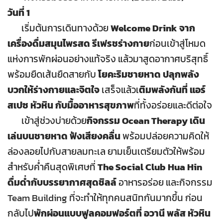
วันที่ 1
เริ่มต้นการเดินทางด้วย
Welcome Drink จาก
เครื่องดื่มสมุนไพรสด รีเฟรชร่างกาย
ก่อนเข้าสู่โหมด
แห่งการพักผ่อนอย่างแท้จริง แล้วมาสูดอากาศบริสุทธิ์
พร้อมยืดเส้นยืดสายกับ
โยคะริมชายหาด ปลุกพลัง
บวกให้ร่างกายและจิตใจ
เสร็จแล้วเ
ติมพลังกันที่ แอร์
สเปซ หัวหิน กับมื้ออาหารสุขภาพ
ที่ทั้งอร่อยและดีต่อใจ
เข้าสู่ช่วงบ่ายด้วย
กิจกรรม Ocean Therapy เดิน
เล่นบนชายหาด ฟังเสียงคลื่น
พร้อมปล่อยความคิดให้
ล่องลอยไปกับสายลมทะเล ยามเย็นเตรียมตัวให้พร้อม
สำหรับค่ำคืนสุดพิเศษที่
The Social Club Hua Hin
ดื่มด่ำกับบรรยากาศสุดชิลล์
อาหารอร่อย และกิจกรรม
Team Building ที่จะทำให้ทุกคนสนิทกันมากขึ้น ก่อน
กลับไป
พักผ่อนแบบฟูลคอมฟอร์ตที่ อวานี พลัส หัวหิน