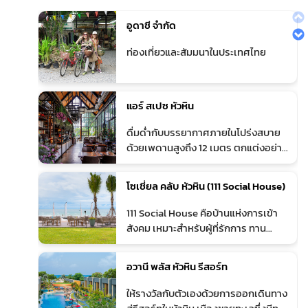
อูดาชี จำกัด
1
ท่องเที่ยวและสัมมนาในประเทศไทย
แอร์ สเปซ หัวหิน
2
ดื่มด่ำกับบรรยากาศภายในโปร่งสบาย
ด้วยเพดานสูงถึง 12 เมตร ตกแต่งอย่าง
มีเอกลักษณ์ ผสานความดิบเท่ห์เข้ากับ
ความทันสมัย คว้ารางวัลระดับโลก
โซเชี่ยล คลับ หัวหิน (111 Social House)
World's Best Restaurant Interior จาก
INSIDE World's Festival of Interiors
3
111 Social House คือบ้านแห่งการเข้า
รับประกันการออกแบบที่ไม่เหมือนใคร
สังคม เหมาะสำหรับผู้ที่รักการ ทาน
สไตล์ Industrial Punk รังสรรค์เมนู
อาหาร กินดื่ม สังสรรค์ ชิล และ
ความหวานจากเชฟฝีมือดีให้คุณได้อิ่ม
สนุกสนานในบรรยากาศสบายๆ รายล้อม
อวานี พลัส หัวหิน รีสอร์ท
อร่อยแบบ #คาวหวานครบจบที่เดียว
ด้วยธรรมชาติ แตกต่างจากที่อื่นด้วย
รองรับได้ถึง 180 ท่าน (ห้องแอร์ทั้งหมด)
การผสมผสานชายหาด ทะเล และ สวน
4
ให้รางวัลกับตัวเองด้วยการออกเดินทาง
และมีที่จอดรถได้กว่า 40 คัน
เข้ากับบ้านสไตล์สุดคลาสสิกของหัวหิน