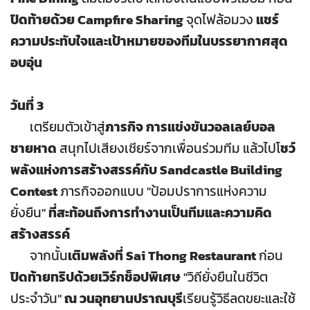
ปิดท้ายด้วย Campfire Sharing
จุดไฟล้อมวง
แชร์
ความประทับใจและเป้าหมายของทีมในบรรยากาศสุด
อบอุ่น
วันที่ 3
เตรียมตัวเข้าสู่
ภารกิจ การแข่งขันวอลเลย์บอล
ชายหาด
สนุกไปเสียงเชียร์จากเพื่อนร่วมทีม แล้วไปโ
ชว์
พลังแห่งการสร้างสรรค์กับ Sandcastle Building
Contest
ภารกิจออกแบบ "ป้อมปราการแห่งความ
ยั่งยืน"
ที่สะท้อนถึงการทำงานเป็นทีมและความคิด
สร้างสรรค์
จากนั้น
เติมพลังที่ Sai Thong Restaurant
ก่อน
ปิดท้ายทริปด้วยเวิร์กช็อปพิเศษ
"วิถียั่งยืนในชีวิต
ประจำวัน"
ณ วนอุทยานปราณบุรี
เรียนรู้วิธีลดขยะและใช้