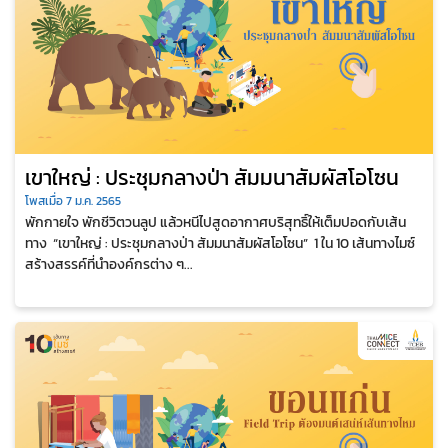
ฟู้ด ให้พี่วาฬดูแลมื้อพิเศษสำหรับคุณนะ
คะ พี่วาฬยินดีต้อนรับเสมอค่าา
เขาใหญ่ : ประชุมกลางป่า สัมมนาสัมผัสโอโซน
โพสเมื่อ 7 ม.ค. 2565
พักกายใจ พักชีวิตวนลูป แล้วหนีไปสูดอากาศบริสุทธิ์ให้เต็มปอดกับเส้น
ทาง “เขาใหญ่ : ประชุมกลางป่า สัมมนาสัมผัสโอโซน” 1 ใน 10 เส้นทางไมซ์
สร้างสรรค์ที่นำองค์กรต่าง ๆ...