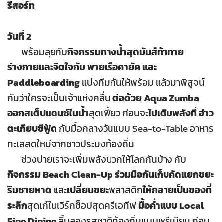
รีสอร์ท
วันที่ 2
พร้อมลุยกับ
กิจกรรมทางน้ำสุดมันส์ท้าทาย
ร่างกายและจิตใจกับ
พายเรือคายัค และ
Paddleboarding
แบ่งทีมกันให้พร้อม แล้วมาพิสูจน์
กันว่าใครจะเป็นเจ้าแห่งคลื่น
ต่อด้วย Aqua Zumba
ออกสเต็ปแดนซ์ในน้ำ
สุดเฟี้ยว ก่อนจะ
ไปเติมพลังที่ อ่าว
ตะเกียบซีฟู้ด
กับมื้อกลางวันแบบ Sea-to-Table อาหาร
ทะเลสดใหม่จากชาวประมงท้องถิ่น
ช่วงบ่ายเราจะเพิ่มพลังบวกให้โลกกันบ้าง กับ
กิจกรรม Beach Clean-Up ร่วมมือกันเก็บคัดแยกขยะ
ริมชายหาด
และ
เปลี่ยนขยะ
พลาสติก
ให้กลายเป็นของที่
ระลึก
สุดเก๋ในเวิร์กช็อปสุดครีเอทีฟ
มื้อค่ำแบบ Local
Fine Dining
ลิ้มลองรสชาติท้องถิ่นแบบพรีเมียม ก่อน