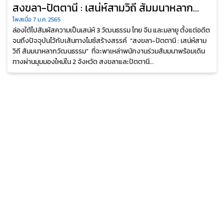
สงขลา-ปัตตานี : เสน่ห์สามวิถี สัมมนาหลาก
วัฒนธรรม
โพสเมื่อ 7 ม.ค. 2565
ล่องใต้ไปสัมผัสความเป็นเสน่ห์ 3 วัฒนธรรม ไทย จีน และมลายู ตั้งแต่อดีต
จนถึงปัจจุบันไว้กับเส้นทางไมซ์สร้างสรรค์ “สงขลา-ปัตตานี : เสน่ห์สาม
วิถี สัมมนาหลากวัฒนธรรม” ที่จะพาเหล่าพนักงานร่วมสัมมนาพร้อมเดิน
ทางผ่านมุมมองใหม่ใน 2 จังหวัด สงขลาและปัตตานี...