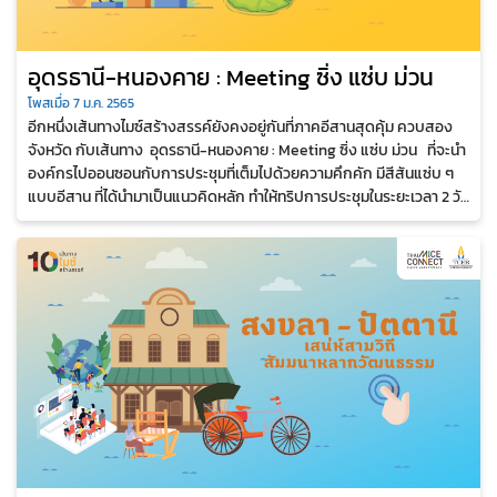
อุดรธานี-หนองคาย : Meeting ซิ่ง แซ่บ ม่วน
โพสเมื่อ 7 ม.ค. 2565
อีกหนึ่งเส้นทางไมซ์สร้างสรรค์ยังคงอยู่กันที่ภาคอีสานสุดคุ้ม ควบสอง
จังหวัด กับเส้นทาง อุดรธานี-หนองคาย : Meeting ซิ่ง แซ่บ ม่วน ที่จะนำ
องค์กรไปออนซอนกับการประชุมที่เต็มไปด้วยความคึกคัก มีสีสันแซ่บ ๆ
แบบอีสาน ที่ได้นำมาเป็นแนวคิดหลัก ทำให้ทริปการประชุมในระยะเวลา 2 วัน
1 คืน...