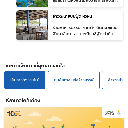
สู่รีสอร์ทในหัวหิน เมืองชายทะเลซึ่งมีทุก
ไว้ได้อย่างลงตัว นอกจากนี้ยังมีกิจกรรม
สิ่งที่นักเดินทางมองหา ที่อวานี พลัส
ให้ทำตลอดทั้งวัน ทั้งกิจกรรมในร่มและ
หัวหิน รีสอร์ท ไม่ว่าจะย่างก้าวลงบนผืน
อ่าวตะเกียบซีฟู้ด หัวหิน
กลางแจ้ง ทำให้คุณสามารถพักผ่อนและ
ทรายนุ่มละเอียด หรือวาดลวดลายบน
สังสรรค์ที่ 111 Social House ได้ทุกช่วง
ฟลอร์เต้นรำ คุณก็จะได้สัมผัส
5
ร้านอาหารบรรยากาศดีๆ ติดทะเลแบบ
เวลาของวัน
ประสบการณ์ที่โดนใจ พร้อมทั้งเรื่องราว
ฟินๆ เลือก " อ่าวตะเกียบซีฟู้ด หัวหิน
มากมายที่ชวนให้ตื่นเต้น และหลากหลาย
"ร้านตั้งอยู่บนหาดหัวดอน ตัวร้านยกสูง
รูปแบบของการพักผ่อนที่แท้จริง - ห้อง
เพื่อให้ได้เห็นวิวเเบบ 180 องศา กันไป
วนอุทยานปราณบุรี
พัก สวีท และพูลวิลล่าส่วนตัว 196 ห้อง -
เล๊ยยค๊าา...มาถึงร้านแล้วต้องสั่งเมนู
สระว่ายน้ำ 2 สระ และทะเลสาบที่สวยงาม
แนะนำอย่าง " ข้าวผัดโครตปู " ที่เต็มไป
6
แหล่งท่องเที่ยวเชิงนิเวศ มีพื้นที่ประมาณ
- ห้องบอลรูมที่ใหญ่ที่สุดในหัวหิน - เบรซ
แนะนำแพ็กเกจที่คุณอาจสนใจ
ด้วยเนื้อและไข่ปูเน้นๆ และอีกหนึ่งเมนู
700 ไร่ มีไฮไลท์คือ “เส้นทางศึกษา
ซ่า ห้องอาหารริมชายหาด -เพียง 2
ยอดฮิตคือ " หอยนางรมสุราษฯ " เนื้อ
ธรรมชาติป่าชายเลน” ระยะทางกว่า 1
ชั่วโมงครึ่งจากกรุงเทพฯ โดยรถยนต์ -
แน่นๆ หวานฉ่ำ เสิร์ฟพร้อมเครื่องเคียง
กิโลเมตร ป่าชายเลนอายุ 100 ปีที่มี
เส้นทางจัดงานไมซ์
16 เส้นทางไมซ์สร้างสรรค์
สำรวจย่านก
สถานีชาร์จรถยนต์ไฟฟ้า เมอร์เซเดส-
และหอมเจียวกรุบกรอบแบบจัดเต็มสุดๆ
ขนาด 1,984 ไร่ เปิดตั้งเเต่ 06:00-
เบนซ์ - อวานีคลับ เอ็กเซ็กคิวทีฟ เลาจน์
และอีกหลากหลายเมนูความอร่อยเหมาะ
18:00 น.
สำหรับผู้เข้าพักวิลล่า
สำหรับครอบครัว กลุ่มเพื่อน และเรายัง
แพ็กเกจใกล้เคียง
รับจัดอาหารชุดสำหรับกรุ๊ปทัวร์ กรุ๊ป
สัมมนาบริษัท ตลอดจนร้านเรายังมี
บริการเดลิเวอรี่อาหารทะเลไปยังบ้านพัก
พูลวิลล่า คอนโด โรงแรมอีกด้วยใครที่มา
เที่ยวหัวหินอย่าลืมเเวะมาที่ อ่าวตะเกียบซี