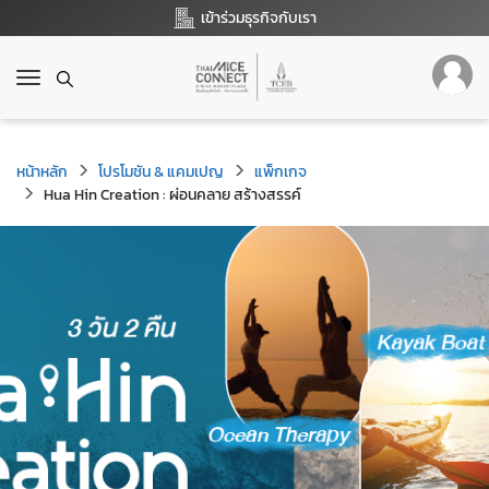
เข้าร่วมธุรกิจกับเรา
T
o
g
g
หน้าหลัก
l
โปรโมชัน & แคมเปญ
แพ็กเกจ
e
Hua Hin Creation : ผ่อนคลาย สร้างสรรค์
n
a
v
i
g
a
t
i
o
n