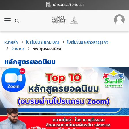
เข้าร่วมธุรกิจกับเรา
T
o
g
g
หน้าหลัก
โปรโมชัน & แคมเปญ
โปรโมชันและข่าวสารธุรกิจ
l
วิทยากร
หลักสูตรยอดนิยม
e
n
หลักสูตรยอดนิยม
a
v
i
g
a
t
i
o
n