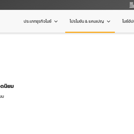
ประเภทธุรกิจไมซ์
โปรโมชัน & แคมเปญ
ไมซ์อั
อดนิยม
ยม