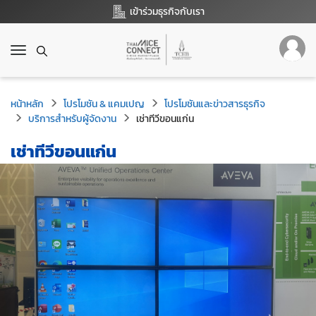
เข้าร่วมธุรกิจกับเรา
T
o
g
g
หน้าหลัก
โปรโมชัน & แคมเปญ
โปรโมชันและข่าวสารธุรกิจ
l
บริการสำหรับผู้จัดงาน
เช่าทีวีขอนแก่น
e
n
เช่าทีวีขอนแก่น
a
v
i
g
a
t
i
o
n