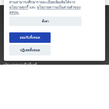
ท่านสามารถศึกษารายละเอียดเพิ่มเติมได้จาก
นโยบายคุกกี้
และ
นโยบายความเป็นส่วนตัวของ
สสปน.
ตั้งค่า
ยอมรับทั้งหมด
ปฎิเสธทั้งหมด
ประเภทธุรกิจไมซ์
โปรโมชัน & แคมเปญ
ไมซ์อัปเดต
วางแผนการจัดงาน