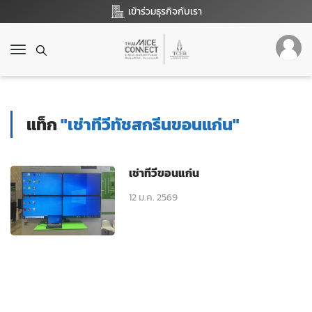
เข้าร่วมธุรกิจกับเรา
T
o
g
g
l
แท็ก
"เช่าทีวีทัชสกรีนขอนแก่น"
e
n
a
v
เช่าทีวีขอนแก่น
i
g
12 ม.ค. 2569
a
t
i
o
n