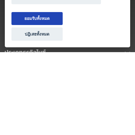
ยอมรับทั้งหมด
ปฎิเสธทั้งหมด
ประเภทธุรกิจไมซ์
โปรโมชัน & แคมเปญ
ไมซ์อัปเดต
วางแผนการจัดงาน
เข้าร่วมธุรกิจกับเรา
เกี่ยวกับเรา