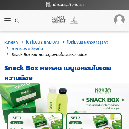
เข้าร่วมธุรกิจกับเรา
T
o
g
g
หน้าหลัก
โปรโมชัน & แคมเปญ
โปรโมชันและข่าวสารธุรกิจ
l
อาหารและเครื่องดื่ม
e
Snack Box หยกสด เมนูเจหอมใบเตย หวานน้อย
n
a
Snack Box หยกสด เมนูเจหอมใบเตย
v
i
หวานน้อย
g
a
t
i
o
n