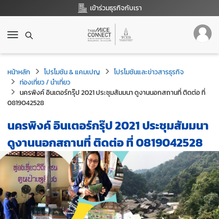
เข้าร่วมธุรกิจกับเรา
T
o
g
g
หน้าหลัก
โปรโมชัน & แคมเปญ
โปรโมชันและข่าวสารธุรกิจ
l
ท่องเที่ยว / นำเที่ยว
e
นครพิงค์ อินเตอร์กรุ๊ป 2021 ประชุมสัมมนา ดูงานนอกสถานที่ ติดต่อ ที่
n
0819042528
a
v
นครพิงค์ อินเตอร์กรุ๊ป 2021 ประชุมสัมมนา
i
g
ดูงานนอกสถานที่ ติดต่อ ที่ 0819042528
a
t
i
o
n