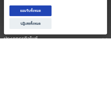
ยอมรับทั้งหมด
ปฎิเสธทั้งหมด
ประเภทธุรกิจไมซ์
โปรโมชัน & แคมเปญ
ไมซ์อัปเดต
วางแผนการจัดงาน
เข้าร่วมธุรกิจกับเรา
เกี่ยวกับเรา