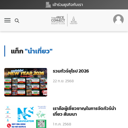
เข้าร่วมธุรกิจกับเรา
T
o
g
g
l
แท็ก
"นำเที่ยว"
e
n
a
v
รวมทัวร์ยุโรป 2026
i
g
22 ก.ย. 2568
a
t
i
o
เราคือผู้เชี่ยวชาญในการจัดทัวร์นำ
n
เที่ยว สัมมนา
1 ก.ค. 2568