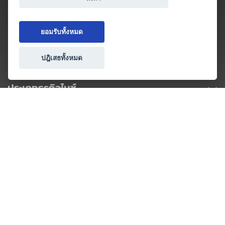
ยอมรับทั้งหมด
ปฎิเสธทั้งหมด
ประเภทธุรกิจไมซ์
โปรโมชัน & แคมเปญ
ไมซ์อัปเดต
วางแผนการจัดงาน
เข้าร่วมธุรกิจกับเรา
เกี่ยวกับเรา