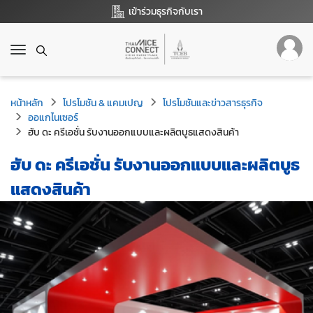
เข้าร่วมธุรกิจกับเรา
T
o
g
g
หน้าหลัก
โปรโมชัน & แคมเปญ
โปรโมชันและข่าวสารธุรกิจ
l
ออแกไนเซอร์
e
ฮับ ดะ ครีเอชั่น รับงานออกแบบและผลิตบูธแสดงสินค้า
n
a
ฮับ ดะ ครีเอชั่น รับงานออกแบบและผลิตบูธ
v
i
แสดงสินค้า
g
a
t
i
o
n