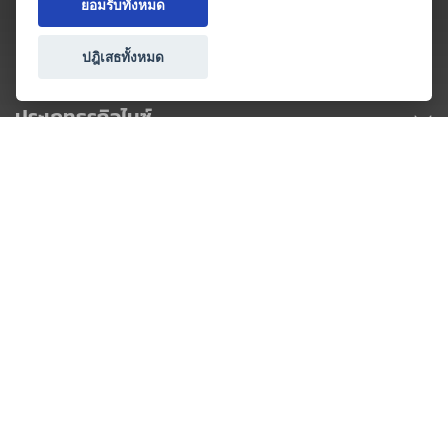
ยอมรับทั้งหมด
ปฎิเสธทั้งหมด
ประเภทธุรกิจไมซ์
โปรโมชัน & แคมเปญ
ไมซ์อัปเดต
วางแผนการจัดงาน
เข้าร่วมธุรกิจกับเรา
เกี่ยวกับเรา
ติดต่อ