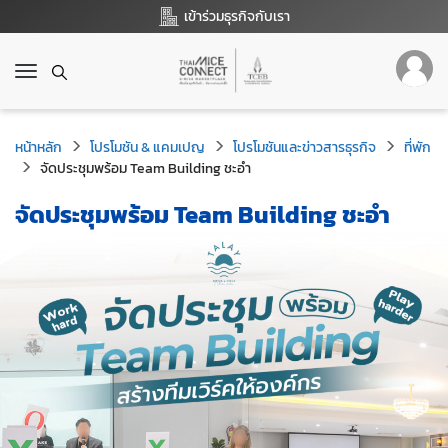
เข้าร่วมธุรกิจกับเรา
T
o
g
g
หน้าหลัก
โปรโมชัน & แคมเปญ
โปรโมชันและข่าวสารธุรกิจ
ที่พัก
l
จัดประชุมพร้อม Team Building ชะอำ
e
n
จัดประชุมพร้อม Team Building ชะอำ
a
v
i
g
a
t
i
o
n