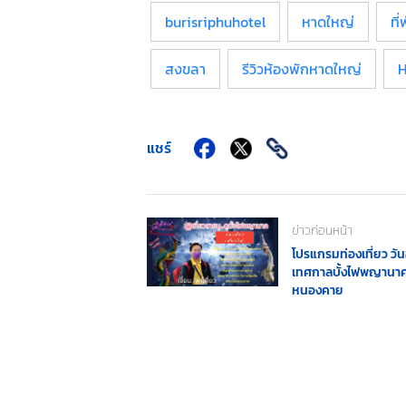
burisriphuhotel
หาดใหญ่
ที
สงขลา
รีวิวห้องพักหาดใหญ่
H
แชร์
ข่าวก่อนหน้า
โปรแกรมท่องเที่ยว ว
เทศกาลบั้งไฟพญานา
หนองคาย