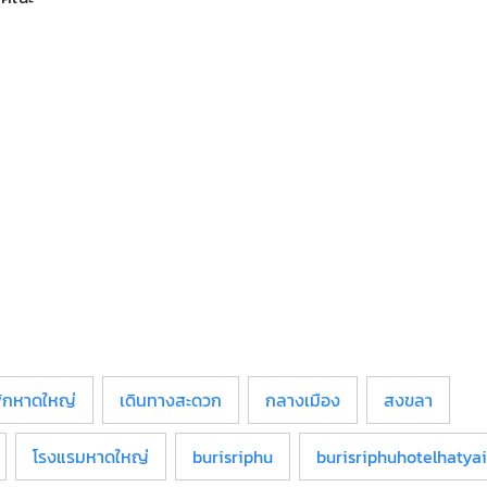
m
พักหาดใหญ่
เดินทางสะดวก
กลางเมือง
สงขลา
โรงแรมหาดใหญ่
burisriphu
burisriphuhotelhatyai