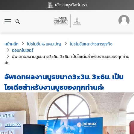
เข้าร่วมธุรกิจกับเรา
T
o
g
g
หน้าหลัก
โปรโมชัน & แคมเปญ
โปรโมชันและข่าวสารธุรกิจ
l
ออแกไนเซอร์
e
อัพเดทผลงานบูธขนาด3x3ม. 3x6ม. เป็นไอเดียสำหรับงานบูธของทุกท่าน
n
ค่ะ
a
v
อัพเดทผลงานบูธขนาด3x3ม. 3x6ม. เป็น
i
g
ไอเดียสำหรับงานบูธของทุกท่านค่ะ
a
t
i
o
n