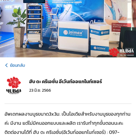
ย้อนกลับ
ฮับ ดะ ครีเอชั่น อีเว้นท์ออแกไนท์เซอร์
23 มิ.ย. 2566
อัพเดทผลงานบูธขนาด3x3ม. เป็นไอเดียสำหรับงานบูธของทุกท่าน
ค่ะ มีงาน แต่ไม่มีคนออกแบบและผลิต เรารับทำทุกขั้นตอนนะคะ
ติดต่องานได้ที่ ฮับ ดะ ครีเอชั่น(อีเว้นท์ออแกไนท์เซอร์) : 097-