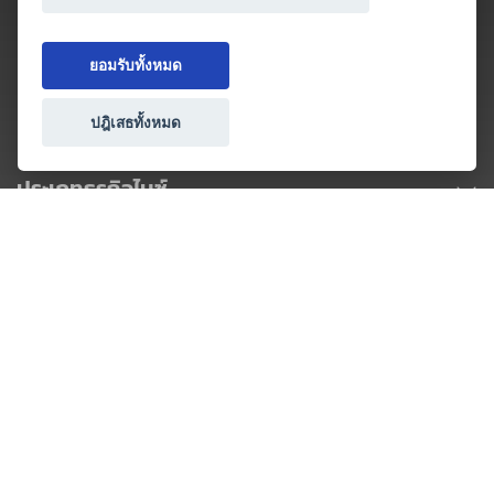
ยอมรับทั้งหมด
ปฎิเสธทั้งหมด
ประเภทธุรกิจไมซ์
โปรโมชัน & แคมเปญ
ไมซ์อัปเดต
วางแผนการจัดงาน
เข้าร่วมธุรกิจกับเรา
เกี่ยวกับเรา