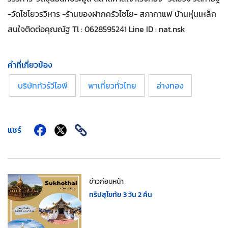
-วัดไชโยวรวิหาร -ร้านของฝากครัวไชโย- สภากาแฟ บ้านหุ่นเหล็ก
สนใจติดต่อคุณณัฐ Tl : 0628595241 Line ID : nat.nsk
คำที่เกี่ยวข้อง
บริษัททัวร์วีไอพี
พาเที่ยวทั่วไทย
อ่างทอง
แชร์
ข่าวก่อนหน้า
ทริปสุโขทัย 3 วัน 2 คืน