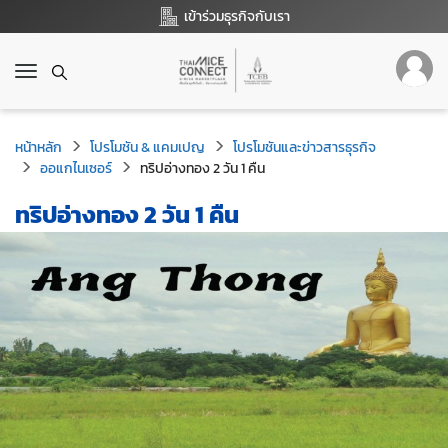
เข้าร่วมธุรกิจกับเรา
T
o
g
g
หน้าหลัก
โปรโมชัน & แคมเปญ
โปรโมชันและข่าวสารธุรกิจ
l
ออแกไนเซอร์
ทริปอ่างทอง 2 วัน 1 คืน
e
n
ทริปอ่างทอง 2 วัน 1 คืน
a
v
i
g
a
t
i
o
n