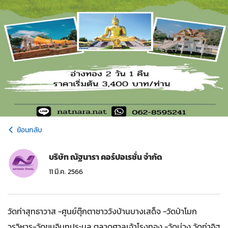
ย้อนกลับ
บริษัท ณัฐนารา คอร์ปอเรชั่น จำกัด
11 มี.ค. 2566
วัดท่าสุทธาวาส -ศูนย์ตุ๊กตาชาววังบ้านบางเสด็จ -วัดป่าโมก
วรวิหาร-วัดขุนอินทประมูล ตลาดศาลเจ้าโรงทอง -วัดม่วง วัดท่าอิฐ