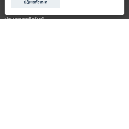
ปฎิเสธทั้งหมด
ประเภทธุรกิจไมซ์
โปรโมชัน & แคมเปญ
ไมซ์อัปเดต
วางแผนการจัดงาน
เข้าร่วมธุรกิจกับเรา
เกี่ยวกับเรา
ติดต่อ