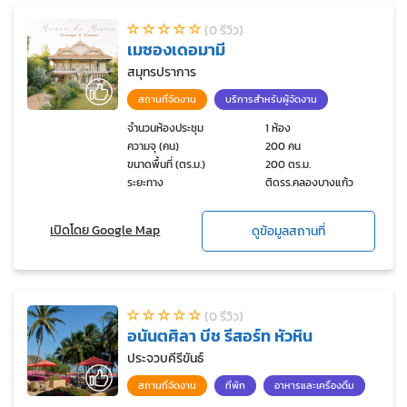
(0 รีวิว)
เมซองเดอมามี
สมุทรปราการ
สถานที่จัดงาน
บริการสำหรับผู้จัดงาน
จำนวนห้องประชุม
1 ห้อง
ความจุ (คน)
200 คน
ขนาดพื้นที่ (ตร.ม.)
200 ตร.ม.
ระยะทาง
ติดรร.คลองบางแก้ว
เปิดโดย Google Map
ดูข้อมูลสถานที่
(0 รีวิว)
อนันตศิลา บีช รีสอร์ท หัวหิน
ประจวบคีรีขันธ์
สถานที่จัดงาน
ที่พัก
อาหารและเครื่องดื่ม