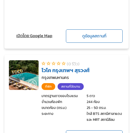
เปิดโดย Google Map
ดูข้อมูลสถานที่
(0 รีวิว)
โวโค กรุงเทพฯ สุรวงศ์
กรุงเทพมหานคร
ที่พัก
สถานที่จัดงาน
มาตรฐานดาวของโรงแรม
5 ดาว
จำนวนห้องพัก
244 ห้อง
ขนาดห้อง (ตร.ม.)
25 - 50 ตร.ม.
ระยะทาง
ใกล้ BTS สถานีศาลาแดง
และ MRT สถานีสีลม
ประมาณ 500 เมตร