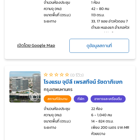
จำนวนห้องประชุม
1 ห้อง
ความจุ (คน)
42 - 80 คน
ขนาดพื้นที่ (ตร.ม.)
113 ตร.ม.
ระยะทาง
33, 17 ซอย อ่าวหัวดอน 7
ตำบล หนองแก อำเภอหัวหิน
ประจวบคีรีขันธ์ 77110
เปิดโดย Google Map
ดูข้อมูลสถานที่
(0 รีวิว)
โรงแรม จุบีลี เพรสทีจน์ รัชดาภิเษก
กรุงเทพมหานคร
สถานที่จัดงาน
ที่พัก
อาหารและเครื่องดื่ม
จำนวนห้องประชุม
22 ห้อง
ความจุ (คน)
6 - 1,040 คน
ขนาดพื้นที่ (ตร.ม.)
14 - 824 ตร.ม.
ระยะทาง
เพียง 200 เมตร จาก MRT
ห้วยขวาง