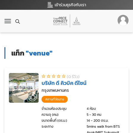
เข้าร่วมธุรกิจกับเรา
T
o
g
g
l
แท็ก
"venue"
e
n
a
v
(0 รีวิว)
i
บริษัท ดี คิวบิค ดีไซน์
g
a
กรุงเทพมหานคร
t
สถานที่จัดงาน
i
o
จำนวนห้องประชุม
4 ห้อง
ความจุ (คน)
5 - 30 คน
n
ขนาดพื้นที่ (ตร.ม.)
14 - 200 ตร.ม.
ระยะทาง
5mins walk from BTS
Asok/MRT Sukumvit.