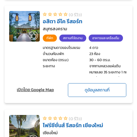
(0 รีวิว)
อสิตา อีโค รีสอร์ท
สมุทรสงคราม
ที่พัก
สถานที่จัดงาน
อาหารและเครื่องดื่ม
มาตรฐานดาวของโรงแรม
4 ดาว
จำนวนห้องพัก
23 ห้อง
ขนาดห้อง (ตร.ม.)
30 - 60 ตร.ม.
ระยะทาง
จากทางหลวงแผ่นดิน
หมายเลข 35 ระยะทาง 1 กม.
และห่างจากตลาดแม่กลอง 7
กม.
เปิดโดย Google Map
ดูข้อมูลสถานที่
(0 รีวิว)
โฟร์ซีซั่นส์ รีสอร์ท เชียงใหม่
เชียงใหม่