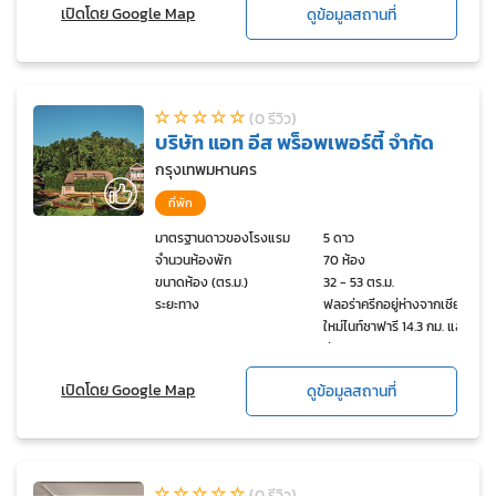
เปิดโดย Google Map
ดูข้อมูลสถานที่
(0 รีวิว)
บริษัท แอท อีส พร็อพเพอร์ตี้ จำกัด
กรุงเทพมหานคร
ที่พัก
มาตรฐานดาวของโรงแรม
5 ดาว
จำนวนห้องพัก
70 ห้อง
ขนาดห้อง (ตร.ม.)
32 - 53 ตร.ม.
ระยะทาง
ฟลอร่าครีกอยู่ห่างจากเชียง
ใหม่ไนท์ซาฟารี 14.3 กม. และ
ห่างจากอุทยานหลวง
ราชพฤกษ์ 16.5 กม. สนามบิน
เปิดโดย Google Map
ดูข้อมูลสถานที่
นานาชาติเชียงใหม่อยู่ห่าง
จากที่พัก 22.8 กม.
(0 รีวิว)