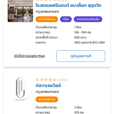
โรงแรมแฟร์มอนต์ แบงค็อก สุขุมวิท
กรุงเทพมหานคร
สถานที่จัดงาน
ที่พัก
อาหารและเครื่องดื่ม
จำนวนห้องประชุม
1 ห้อง
ความจุ (คน)
138 - 550 คน
ขนาดพื้นที่ (ตร.ม.)
630 ตร.ม.
ระยะทาง
300 เมตรจาก BTS อโศก
เปิดโดย Google Map
ดูข้อมูลสถานที่
(0 รีวิว)
ดัลวาเลอวิลล์
กรุงเทพมหานคร
สถานที่จัดงาน
จำนวนห้องประชุม
2 ห้อง
ความจุ (คน)
370 คน