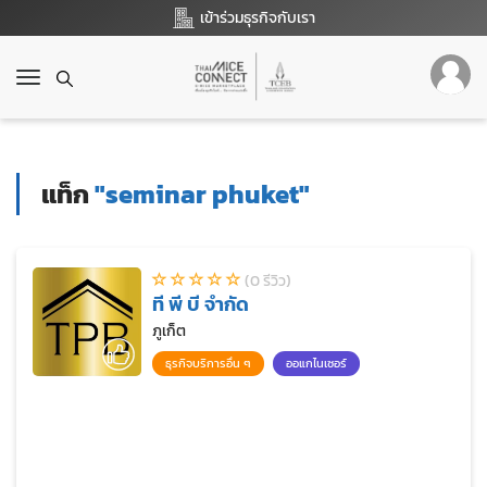
เข้าร่วมธุรกิจกับเรา
T
o
g
g
l
แท็ก
"seminar phuket"
e
n
a
v
(0 รีวิว)
i
ที พี บี จำกัด
g
a
ภูเก็ต
t
ธุรกิจบริการอื่น ๆ
ออแกไนเซอร์
i
o
n