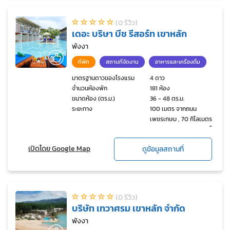
(0 รีวิว)
เดอะ บริษา บีช รีสอร์ท เขาหลัก
พังงา
ที่พัก
สถานที่จัดงาน
อาหารและเครื่องดื่ม
มาตรฐานดาวของโรงแรม
4 ดาว
จำนวนห้องพัก
181 ห้อง
ขนาดห้อง (ตร.ม.)
36 - 48 ตร.ม.
ระยะทาง
100 เมตร จากถนน
เพชรเกษม , 70 กิโลเมตร
จากสนามบินนานาชาติภูเก็ต
เปิดโดย Google Map
ดูข้อมูลสถานที่
(0 รีวิว)
บริษัท เทวาศรม เขาหลัก จำกัด
พังงา