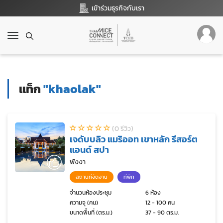
เข้าร่วมธุรกิจกับเรา
T
o
g
g
l
แท็ก
"khaolak"
e
n
a
v
(0 รีวิว)
i
เจดับบลิว แมริออท เขาหลัก รีสอร์ต
g
แอนด์ สปา
a
t
พังงา
i
สถานที่จัดงาน
ที่พัก
o
n
จำนวนห้องประชุม
6 ห้อง
ความจุ (คน)
12 - 100 คน
ขนาดพื้นที่ (ตร.ม.)
37 - 90 ตร.ม.