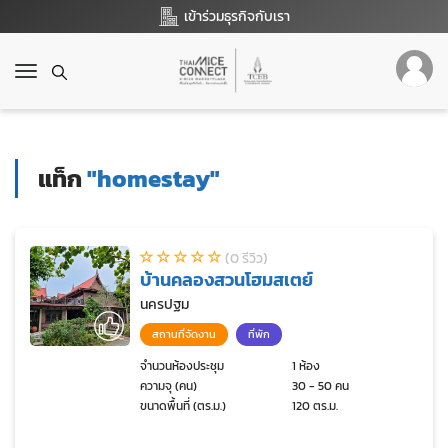
เข้าร่วมธุรกิจกับเรา
T
o
g
g
l
แท็ก
"homestay"
e
n
a
v
(0 รีวิว)
i
บ้านคลองสวนโฮมสเตย์
g
a
นครปฐม
t
สถานที่จัดงาน
ที่พัก
i
o
จำนวนห้องประชุม
1 ห้อง
ความจุ (คน)
30 - 50 คน
n
ขนาดพื้นที่ (ตร.ม.)
120 ตร.ม.