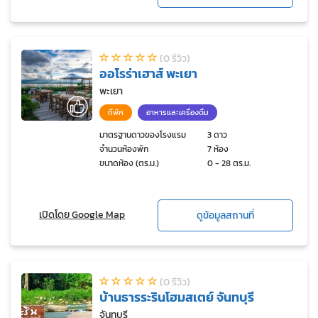
(0 รีวิว)
ออโรร่าเฮาส์ พะเยา
พะเยา
ที่พัก
อาหารและเครื่องดื่ม
มาตรฐานดาวของโรงแรม
3 ดาว
จำนวนห้องพัก
7 ห้อง
ขนาดห้อง (ตร.ม.)
0 - 28 ตร.ม.
เปิดโดย Google Map
ดูข้อมูลสถานที่
(0 รีวิว)
บ้านธารระรินโฮมสเตย์ จันทบุรี
จันทบุรี