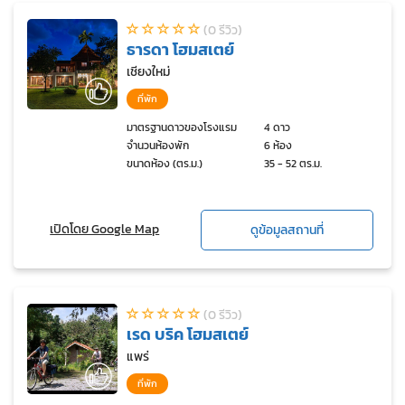
(0 รีวิว)
ธารดา โฮมสเตย์
เชียงใหม่
ที่พัก
มาตรฐานดาวของโรงแรม
4 ดาว
จำนวนห้องพัก
6 ห้อง
ขนาดห้อง (ตร.ม.)
35 - 52 ตร.ม.
เปิดโดย Google Map
ดูข้อมูลสถานที่
(0 รีวิว)
เรด บริค โฮมสเตย์
แพร่
ที่พัก