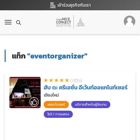
เข้าร่วมธุรกิจกับเรา
T
o
g
g
l
แท็ก
"eventorganizer"
e
n
a
v
(1 รีวิว)
i
ฮับ ดะ ครีเอชั่น อีเว้นท์ออแกไนท์เซอร์
g
a
เชียงใหม่
t
ออแกไนเซอร์
บริการสำหรับผู้จัดงาน
i
o
โชว์ / การแสดง
n