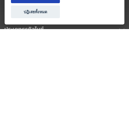
ปฎิเสธทั้งหมด
ประเภทธุรกิจไมซ์
โปรโมชัน & แคมเปญ
ไมซ์อัปเดต
วางแผนการจัดงาน
เข้าร่วมธุรกิจกับเรา
เกี่ยวกับเรา
ติดต่อ