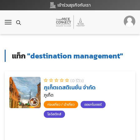
เข้าร่วมธุรกิจกับเรา
T
o
g
g
l
แท็ก
"destination management"
e
n
a
v
(0 รีวิว)
i
ภูเก็ตเดสติเนชั่น จำกัด
g
a
ภูเก็ต
t
ท่องเที่ยว / นำเที่ยว
ออแกไนเซอร์
i
o
โลจิสติกส์
n