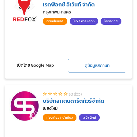
เรดฟ๊อกซ์ อีเว้นท์ จำกัด
กรุงเทพมหานคร
ออแกไนเซอร์
โชว์ / การแสดง
โลจิสติกส์
เปิดโดย Google Map
ดูข้อมูลสถานที่
(0 รีวิว)
บริษัทสเเตนดาร์ดทัวร์จำกัด
เชียงใหม่
ท่องเที่ยว / นำเที่ยว
โลจิสติกส์