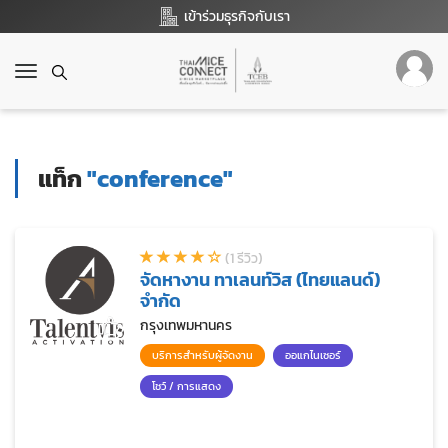
เข้าร่วมธุรกิจกับเรา
T
o
g
g
l
แท็ก
"conference"
e
n
a
v
(1 รีวิว)
i
จัดหางาน ทาเลนท์วิส (ไทยแลนด์)
g
จำกัด
a
t
กรุงเทพมหานคร
i
บริการสำหรับผู้จัดงาน
ออแกไนเซอร์
o
n
โชว์ / การแสดง