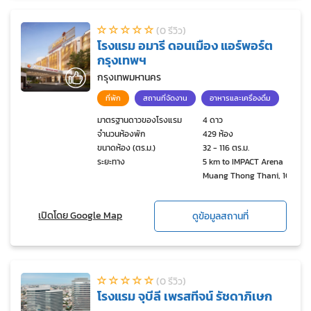
(0 รีวิว)
โรงแรม อมารี ดอนเมือง แอร์พอร์ต
กรุงเทพฯ
กรุงเทพมหานคร
ที่พัก
สถานที่จัดงาน
อาหารและเครื่องดื่ม
มาตรฐานดาวของโรงแรม
4 ดาว
จำนวนห้องพัก
429 ห้อง
ขนาดห้อง (ตร.ม.)
32 - 116 ตร.ม.
ระยะทาง
5 km to IMPACT Arena
Muang Thong Thani, 10
km to Future Park The
Natural Metro Shopping
เปิดโดย Google Map
ดูข้อมูลสถานที่
Park, 20 km to
Chatuchak Weekend
Market
(0 รีวิว)
โรงแรม จุบีลี เพรสทีจน์ รัชดาภิเษก