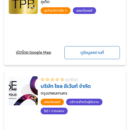
ภูเก็ต
ธุรกิจบริการอื่น ๆ
ออแกไนเซอร์
เปิดโดย Google Map
ดูข้อมูลสถานที่
(0 รีวิว)
บริษัท โซล อีเว้นท์ จำกัด
กรุงเทพมหานคร
ออแกไนเซอร์
บริการสำหรับผู้จัดงาน
โชว์ / การแสดง