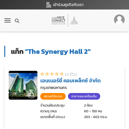
เข้าร่วมธุรกิจกับเรา
T
o
g
g
l
แท็ก
"The Synergy Hall 2"
e
n
a
v
(0 รีวิว)
i
เอนเนอร์ยี่ คอมเพล็กซ์ จำกัด
g
a
กรุงเทพมหานคร
t
สถานที่จัดงาน
อาหารและเครื่องดื่ม
i
o
จำนวนห้องประชุม
2 ห้อง
ความจุ (คน)
60 - 150 คน
n
ขนาดพื้นที่ (ตร.ม.)
203 - 602 ตร.ม.