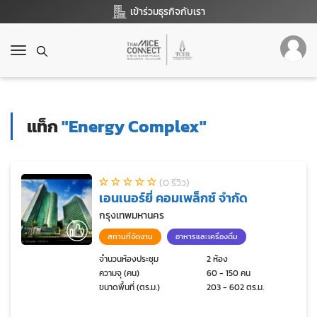
เข้าร่วมธุรกิจกับเรา
T
o
g
g
l
แท็ก
"Energy Complex"
e
n
a
v
(0 รีวิว)
i
เอนเนอร์ยี่ คอมเพล็กซ์ จำกัด
g
a
กรุงเทพมหานคร
t
สถานที่จัดงาน
อาหารและเครื่องดื่ม
i
o
จำนวนห้องประชุม
2 ห้อง
ความจุ (คน)
60 - 150 คน
n
ขนาดพื้นที่ (ตร.ม.)
203 - 602 ตร.ม.