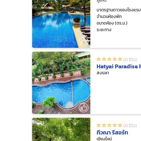
ภูเก็ต
มาตรฐานดาวของโรงแรม
จำนวนห้องพัก
ขนาดห้อง (ตร.ม.)
ระยะทาง
(0 รีวิว)
Hatyai Paradise 
สงขลา
(0 รีวิว)
ทีวณา รีสอร์ท
เชียงใหม่