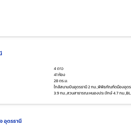
ี
4 ดาว
41 ห้อง
28 ตร.ม.
ใกล้สนามบินอุดรธานี 2 กม.,พิพิธภัณฑ์ดมืองอุดร
3.9 กม.,สวนสาธารณะหนองประจักษ์ 4.7 กม.,B
CANYON COFFEE 1.1 กม.
 อุดรธานี