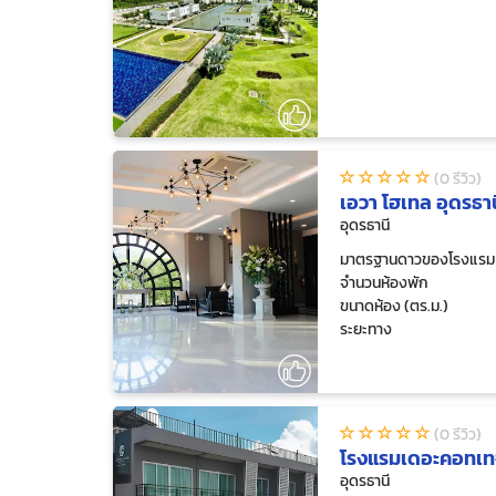
(0 รีวิว)
เอวา โฮเทล อุดรธาน
อุดรธานี
มาตรฐานดาวของโรงแรม
จำนวนห้องพัก
ขนาดห้อง (ตร.ม.)
ระยะทาง
(0 รีวิว)
โรงแรมเดอะคอทเทจ
อุดรธานี