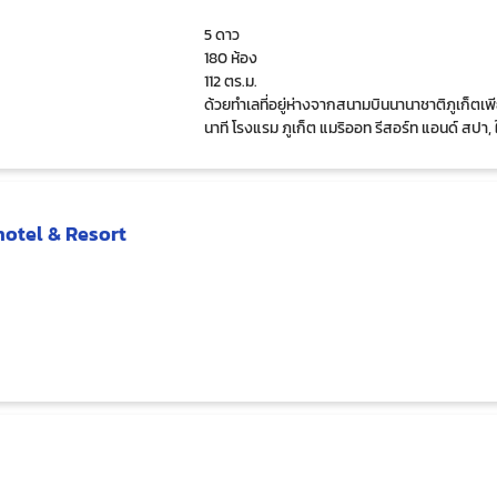
5 ดาว
180 ห้อง
112 ตร.ม.
ด้วยทำเลที่อยู่ห่างจากสนามบินนานาชาติภูเก็ตเพ
นาที โรงแรม ภูเก็ต แมริออท รีสอร์ท แอนด์ สปา,
งบีช จึงเป็นตัวเลือกที่สมบูรณ์แบบสำหรับวันหย
ผ่อนทุกรูปแบบของคุณ
hotel & Resort