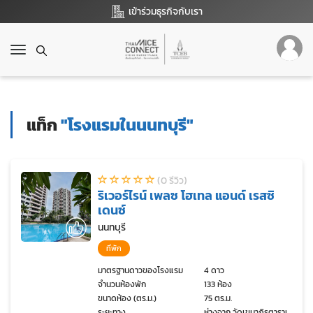
เข้าร่วมธุรกิจกับเรา
T
o
g
g
l
แท็ก
"โรงแรมในนนทบุรี"
e
n
a
v
(0 รีวิว)
i
ริเวอร์ไรน์ เพลซ โฮเทล แอนด์ เรสซิ
g
เดนซ์
a
t
นนทบุรี
i
ที่พัก
o
n
มาตรฐานดาวของโรงแรม
4 ดาว
จำนวนห้องพัก
133 ห้อง
ขนาดห้อง (ตร.ม.)
75 ตร.ม.
ระยะทาง
ห่างจาก วัดเขมาภิรตาราม