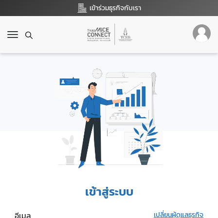
เข้าร่วมธุรกิจกับเรา
T
o
g
g
l
e
n
a
v
i
g
a
t
i
o
เข้าสู่ระบบ
n
อีเมล
เปลี่ยนผู้ดูแลธุรกิจ