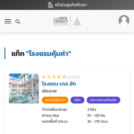
เข้าร่วมธุรกิจกับเรา
T
o
g
g
l
แท็ก
"โรงแรมคุ้มค่า"
e
n
a
v
(0 รีวิว)
i
โรงแรม เดอ ฮัก
g
a
เชียงราย
t
สถานที่จัดงาน
ที่พัก
อาหารและเครื่องดื่ม
i
o
จำนวนห้องประชุม
3 ห้อง
ความจุ (คน)
10 - 120 คน
n
ขนาดพื้นที่ (ตร.ม.)
32 - 170 ตร.ม.