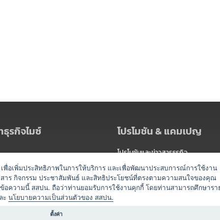
ธุรกิจไมซ์
โปรโมชัน & แคมเปญ
โปรโมชันและข่าวสารธุรกิจ
ัดงาน
แพ็กเกจ
es) เพื่อเพิ่มประสิทธิภาพในการให้บริการ และเพื่อพัฒนาประสบการณ์การใช้งาน
าวสาร กิจกรรม ประชาสัมพันธ์ และสิทธิประโยชน์ที่ตรงตามความสนใจของคุณ
 / นำเที่ยว
แคมเปญ
ดข้อความนี้ สสปน. ถือว่าท่านยอมรับการใช้งานคุกกี้ โดยท่านสามารถศึกษารา
ไมซ์อัปเดต
ละ
นโยบายความเป็นส่วนตัวของ สสปน.
อร์
ครื่องดื่ม
ตั้งค่า