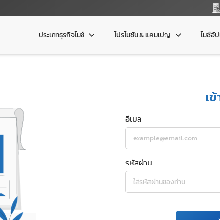
ประเภทธุรกิจไมซ์
โปรโมชัน & แคมเปญ
ไมซ์อั
เข้
อีเมล
รหัสผ่าน