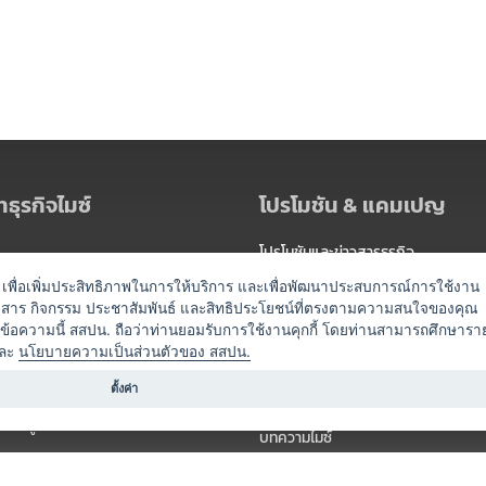
ธุรกิจไมซ์
โปรโมชัน & แคมเปญ
โปรโมชันและข่าวสารธุรกิจ
ัดงาน
แพ็กเกจ
es) เพื่อเพิ่มประสิทธิภาพในการให้บริการ และเพื่อพัฒนาประสบการณ์การใช้งาน
าวสาร กิจกรรม ประชาสัมพันธ์ และสิทธิประโยชน์ที่ตรงตามความสนใจของคุณ
 / นำเที่ยว
แคมเปญ
ดข้อความนี้ สสปน. ถือว่าท่านยอมรับการใช้งานคุกกี้ โดยท่านสามารถศึกษารา
ไมซ์อัปเดต
ละ
นโยบายความเป็นส่วนตัวของ สสปน.
อร์
ครื่องดื่ม
ตั้งค่า
ข่าวสารจากเรา
หรับผู้จัดงาน
บทความไมซ์
องค์ความรู้ไมซ์