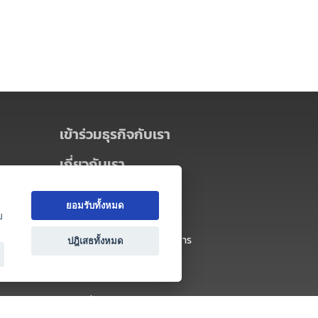
เข้าร่วมธุรกิจกับเรา
เกี่ยวกับเรา
เกี่ยวกับ Thai MICE Connect
ยอมรับทั้งหมด
นโยบายความเป็นส่วนตัว
ย
ข้อตกลง และเงื่อนไขการใช้บริการ
ปฎิเสธทั้งหมด
ติดต่อ
คำถามที่พบบ่อย