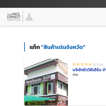
แท็ก
"สินค้าเด่นจังหวัด"
(0 รีวิว)
บริษัทชีววิถีเฮิร์บ จ
น่าน