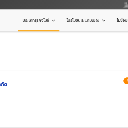
ประเภทธุรกิจไมซ์
โปรโมชัน & แคมเปญ
ไมซ์อั
ำกัด