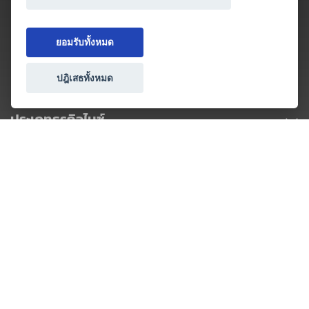
ยอมรับทั้งหมด
ปฎิเสธทั้งหมด
ประเภทธุรกิจไมซ์
โปรโมชัน & แคมเปญ
ไมซ์อัปเดต
วางแผนการจัดงาน
เข้าร่วมธุรกิจกับเรา
เกี่ยวกับเรา