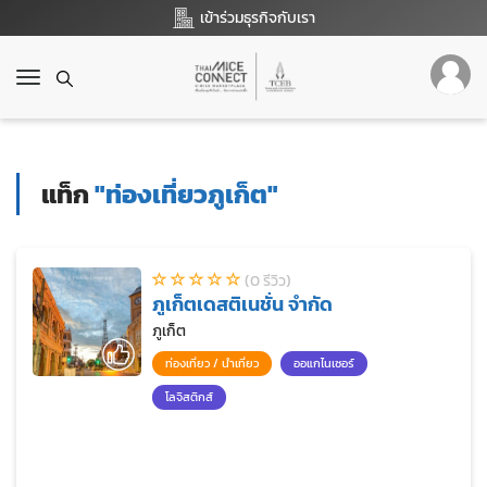
เข้าร่วมธุรกิจกับเรา
T
o
g
g
l
แท็ก
"ท่องเที่ยวภูเก็ต"
e
n
a
v
(0 รีวิว)
i
ภูเก็ตเดสติเนชั่น จำกัด
g
a
ภูเก็ต
t
ท่องเที่ยว / นำเที่ยว
ออแกไนเซอร์
i
o
โลจิสติกส์
n