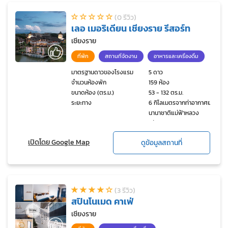
(0 รีวิว)
เลอ เมอริเดียน เชียงราย รีสอร์ท
เชียงราย
ที่พัก
สถานที่จัดงาน
อาหารและเครื่องดื่ม
มาตรฐานดาวของโรงแรม
5 ดาว
จำนวนห้องพัก
159 ห้อง
ขนาดห้อง (ตร.ม.)
53 - 132 ตร.ม.
ระยะทาง
6 กิโลเมตรจากท่าอากาศยาน
นานาชาติแม่ฟ้าหลวง
เชียงราย
เปิดโดย Google Map
ดูข้อมูลสถานที่
(3 รีวิว)
สปินโนเมด คาเฟ่
เชียงราย