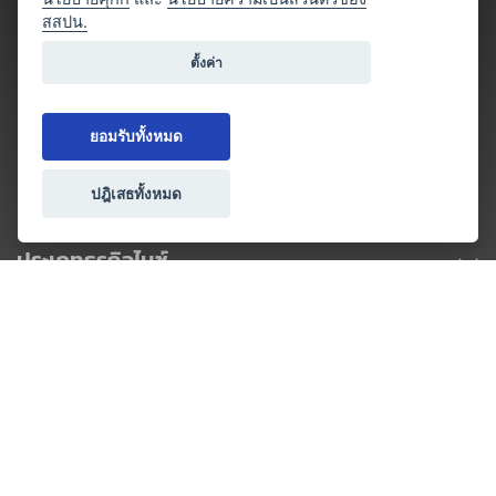
สสปน.
ตั้งค่า
ยอมรับทั้งหมด
ปฎิเสธทั้งหมด
ประเภทธุรกิจไมซ์
โปรโมชัน & แคมเปญ
ไมซ์อัปเดต
วางแผนการจัดงาน