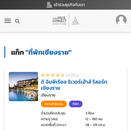
เข้าร่วมธุรกิจกับเรา
T
o
g
g
l
แท็ก
"ที่พักเชียงราย"
e
n
a
v
(0 รีวิว)
i
ดิ อิมพีเรียล ริเวอร์เฮ้าส์ รีสอร์ท
g
เชียงราย
a
t
เชียงราย
i
สถานที่จัดงาน
ที่พัก
o
n
จำนวนห้องประชุม
3 ห้อง
ความจุ (คน)
12 - 180 คน
ขนาดพื้นที่ (ตร.ม.)
28 - 125 ตร.ม.