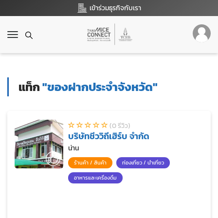
เข้าร่วมธุรกิจกับเรา
T
o
g
g
l
แท็ก
"ของฝากประจำจังหวัด"
e
n
a
v
(0 รีวิว)
i
บริษัทชีววิถีเฮิร์บ จำกัด
g
a
น่าน
t
ร้านค้า / สินค้า
ท่องเที่ยว / นำเที่ยว
i
o
อาหารและเครื่องดื่ม
n