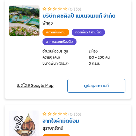
(0 รีวิว)
บริษัท คชศิลป์ แมเนจเมนท์ จำกัด
พัทลุง
สถานที่จัดงาน
ท่องเที่ยว / นำเที่ยว
อาหารและเครื่องดื่ม
จำนวนห้องประชุม
2 ห้อง
ความจุ (คน)
150 - 200 คน
ขนาดพื้นที่ (ตร.ม.)
0 ตร.ม.
เปิดโดย Google Map
ดูข้อมูลสถานที่
(0 รีวิว)
จากใจผ้ามัดย้อม
สุราษฎร์ธานี