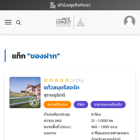
เข้าร่วมธุรกิจกับเรา
T
o
g
g
l
แท็ก
"ของฝาก"
e
n
a
v
(0 รีวิว)
i
แก้วสมุยรีสอร์ท
g
a
สุราษฎร์ธานี
t
สถานที่จัดงาน
ที่พัก
อาหารและเครื่องดื่ม
i
o
จำนวนห้องประชุม
8 ห้อง
ความจุ (คน)
12 - 1,000 คน
n
ขนาดพื้นที่ (ตร.ม.)
160 - 1,100 ตร.ม.
ระยะทาง
4 กิโลเมตรจากศาลากลาง
จังหวัดสุราษฎร์ธานี