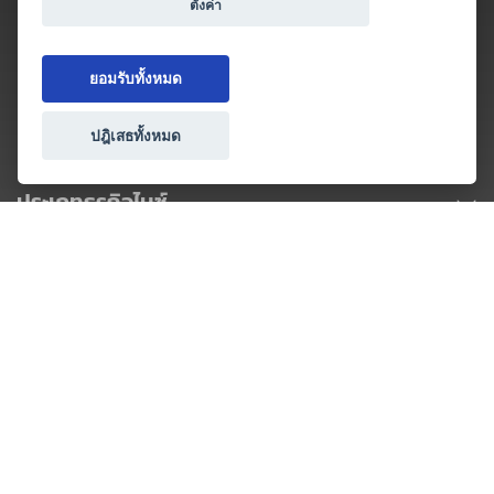
ตั้งค่า
ยอมรับทั้งหมด
ปฎิเสธทั้งหมด
ประเภทธุรกิจไมซ์
โปรโมชัน & แคมเปญ
ไมซ์อัปเดต
วางแผนการจัดงาน
เข้าร่วมธุรกิจกับเรา