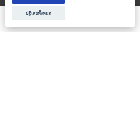
ปฎิเสธทั้งหมด
ขอใบเสนอราคา
ประเภทธุรกิจไมซ์
โปรโมชัน & แคมเปญ
ไมซ์อัปเดต
วางแผนการจัดงาน
เข้าร่วมธุรกิจกับเรา
เกี่ยวกับเรา
ติดต่อ