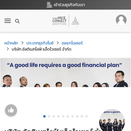
เข้าร่วมธุรกิจกับเรา
T
o
g
g
หน้าหลัก
ประเภทธุรกิจไมซ์
ออแกไนเซอร์
l
บริษัท อัลติเมทไลฟ์ แอ็ดไวเซอร์ จำกัด
e
n
a
v
i
g
a
t
i
o
n