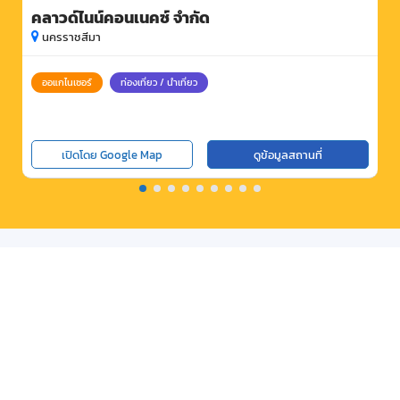
คลาวด์ไนน์คอนเนคซ์ จำกัด
นครราชสีมา
ออแกไนเซอร์
ท่องเที่ยว / นำเที่ยว
เปิดโดย Google Map
ดูข้อมูลสถานที่