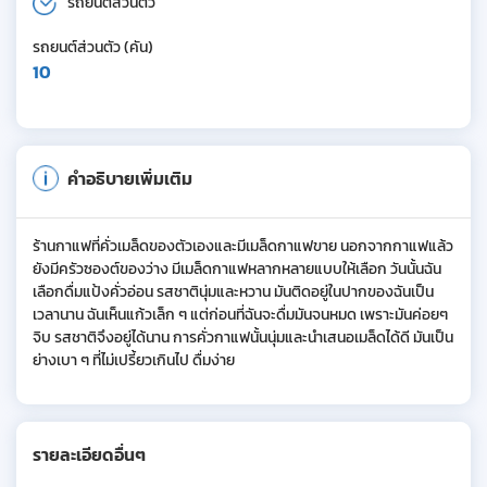
รถยนต์ส่วนตัว
รถยนต์ส่วนตัว (คัน)
10
คำอธิบายเพิ่มเติม
ร้านกาแฟที่คั่วเมล็ดของตัวเองและมีเมล็ดกาแฟขาย นอกจากกาแฟแล้ว
ยังมีครัวซองต์ของว่าง มีเมล็ดกาแฟหลากหลายแบบให้เลือก วันนั้นฉัน
เลือกดื่มแป้งคั่วอ่อน รสชาตินุ่มและหวาน มันติดอยู่ในปากของฉันเป็น
เวลานาน ฉันเห็นแก้วเล็ก ๆ แต่ก่อนที่ฉันจะดื่มมันจนหมด เพราะมันค่อยๆ
จิบ รสชาติจึงอยู่ได้นาน การคั่วกาแฟนั้นนุ่มและนําเสนอเมล็ดได้ดี มันเป็น
ย่างเบา ๆ ที่ไม่เปรี้ยวเกินไป ดื่มง่าย
รายละเอียดอื่นๆ