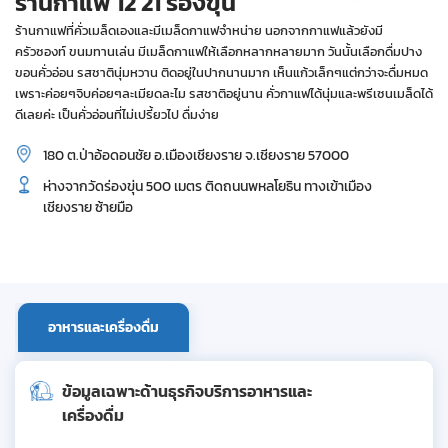
ร้านกาแฟ 12 21 ร่องขุ่น
ร้านกาแฟที่คั่วเมล็ดเองและมีเมล็ดกาแฟจำหน่าย นอกจากกาแฟแล้วยังมี
ครัวซองท์ ขนมทานเล่น มีเมล็ดกาแฟให้เลือกหลากหลายมาก วันนั้นเลือกดื่มปาง
ขอนคั่วอ่อน รสชาตินุ่มหวาน ติดอยู่ในปากนานมาก เห็นแก้วเล็กๆแต่กว่าจะดื่มหมด
เพราะค่อยๆจิบค่อยๆละเมียดละไม รสชาติอยู่นาน คั่วกาแฟได้นุ่มและพรีเซนเมล็ดได้
ดีเลยค่ะ เป็นคั่วอ่อนที่ไม่เปรี้ยวไป ดื่มง่าย
180 ต.ป่าอ้อดอนชัย อ.เมืองเชียงราย จ.เชียงราย 57000
ห่างจากวัดร่องขุ่น 500 เมตร ติดถนนพหลโยธิน ทางเข้าเมือง
เชียงราย ซ้ายมือ
อาหารและเครื่องดื่ม
ข้อมูลเฉพาะด้านธุรกิจบริการอาหารและ
เครื่องดื่ม