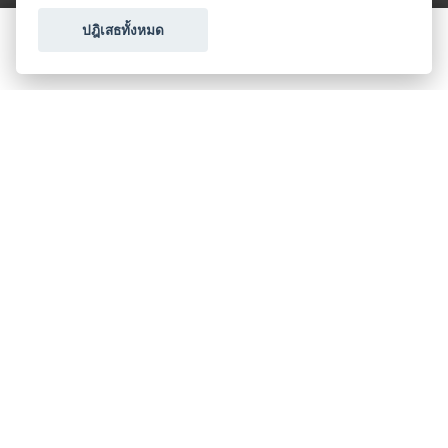
ปฎิเสธทั้งหมด
ขอใบเสนอราคา
ประเภทธุรกิจไมซ์
โปรโมชัน & แคมเปญ
ไมซ์อัปเดต
วางแผนการจัดงาน
เข้าร่วมธุรกิจกับเรา
เกี่ยวกับเรา
ติดต่อ