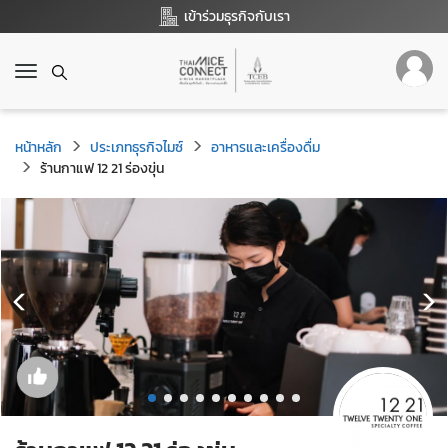
เข้าร่วมธุรกิจกับเรา
T
o
g
g
หน้าหลัก
ประเภทธุรกิจไมซ์
อาหารและเครื่องดื่ม
l
ร้านกาแฟ 12 21 ร่องขุ่น
e
n
a
v
i
g
a
t
i
o
n