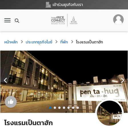
เข้าร่วมธุรกิจกับเรา
T
o
g
g
หน้าหลัก
ประเภทธุรกิจไมซ์
ที่พัก
โรงแรมเป็นตาฮัก
l
e
n
a
v
i
g
a
t
i
o
n
โรงแรมเป็นตาฮัก