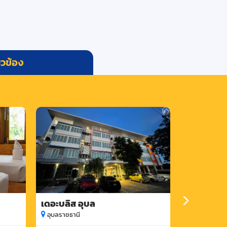
่ยวข้อง
เดอะบลิส อุบล
โรงแรมเวฬ
อุบลราชธานี
อุบลราชธานี