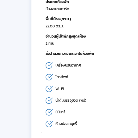
ประเภทห้องพัก
ห้องสแตนดาร์ด
พื้นที่ห้อง (ตร.ม.)
22.00 ตร.ม.
จำนวนผู้เข้าพักสูงสุด/ห้อง
2 ท่าน
สิ่งอำนวยความสะดวกในห้องพัก
เครื่องปรับอากาศ
โทรศัพท์
Wi-Fi
น้ำดื่มบรรจุขวด (ฟรี)
มินิบาร์
ห้องปลอดบุหรี่