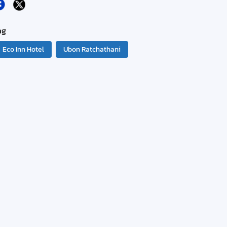
ag
Eco Inn Hotel
Ubon Ratchathani