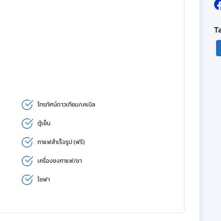
T
โทรทัศน์ดาวเทียม/เคเบิล
ตู้เย็น
กาแฟสำเร็จรูป (ฟรี)
เครื่องชงกาแฟ/ชา
โซฟา