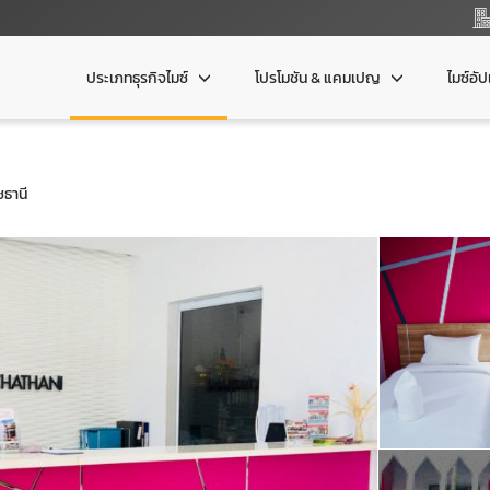
ประเภทธุรกิจไมซ์
โปรโมชัน & แคมเปญ
ไมซ์อั
ชธานี