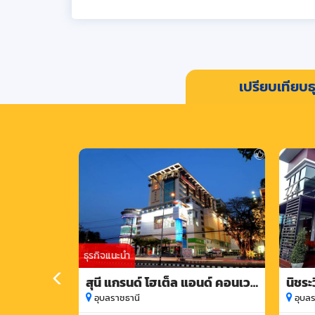
เปรียบเทียบธุ
ธุรกิจแนะนำ
สุนี แกรนด์ โฮเต็ล แอนด์ คอนเวน
นิชระว
ชั่น เซ็นเตอร์
อุบลราชธานี
อุบลร