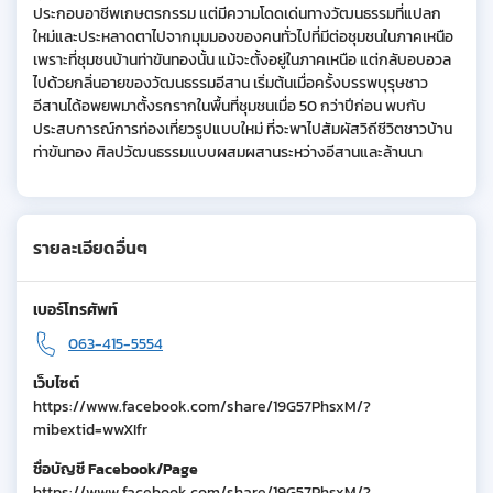
ประกอบอาชีพเกษตรกรรม แต่มีความโดดเด่นทางวัฒนธรรมที่แปลก
ใหม่และประหลาดตาไปจากมุมมองของคนทั่วไปที่มีต่อชุมชนในภาคเหนือ
เพราะที่ชุมชนบ้านท่าขันทองนั้น แม้จะตั้งอยู่ในภาคเหนือ แต่กลับอบอวล
ไปด้วยกลิ่นอายของวัฒนธรรมอีสาน เริ่มต้นเมื่อครั้งบรรพบุรุษชาว
อีสานได้อพยพมาตั้งรกรากในพื้นที่ชุมชนเมื่อ 50 กว่าปีก่อน พบกับ
ประสบการณ์การท่องเที่ยวรูปแบบใหม่ ที่จะพาไปสัมผัสวิถีชีวิตชาวบ้าน
ท่าขันทอง ศิลปวัฒนธรรมแบบผสมผสานระหว่างอีสานและล้านนา
รายละเอียดอื่นๆ
เบอร์โทรศัพท์
063-415-5554
เว็บไซต์
https://www.facebook.com/share/19G57PhsxM/?
mibextid=wwXIfr
ชื่อบัญชี Facebook/Page
https://www.facebook.com/share/19G57PhsxM/?