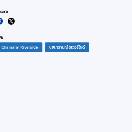
hare
ag
Chainarai Riverside
ชยนารายณ์ ริเวอร์ไซด์