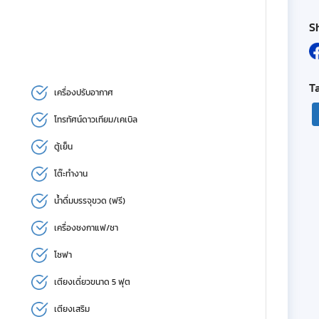
S
T
เครื่องปรับอากาศ
โทรทัศน์ดาวเทียม/เคเบิล
ตู้เย็น
โต๊ะทำงาน
น้ำดื่มบรรจุขวด (ฟรี)
เครื่องชงกาแฟ/ชา
โซฟา
เตียงเดี่ยวขนาด 5 ฟุต
เตียงเสริม