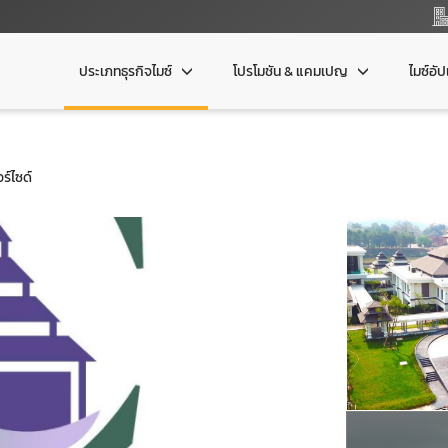
ประเภทธุรกิจไมซ์
โปรโมชัน & แคมเปญ
ไมซ์อั
ร์ไซด์