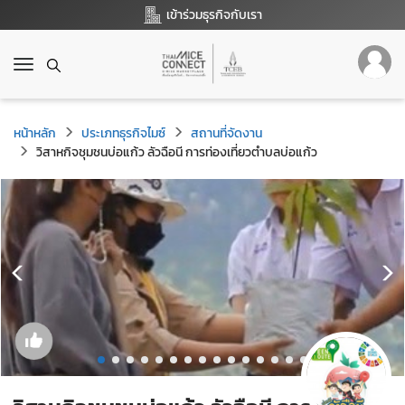
เข้าร่วมธุรกิจกับเรา
T
o
g
g
หน้าหลัก
ประเภทธุรกิจไมซ์
สถานที่จัดงาน
l
วิสาหกิจชุมชนบ่อแก้ว ลัวฉือนี การท่องเที่ยวตำบลบ่อแก้ว
e
n
a
v
i
g
a
t
i
o
n