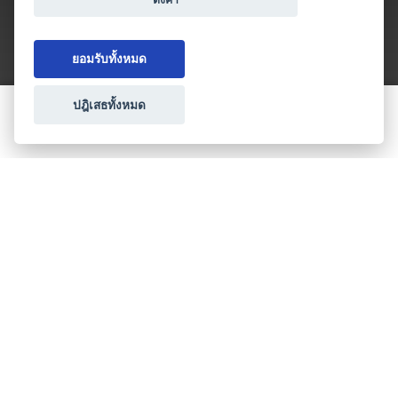
ยอมรับทั้งหมด
ปฎิเสธทั้งหมด
ขอใบเสนอราคา
ประเภทธุรกิจไมซ์
โปรโมชัน & แคมเปญ
ไมซ์อัปเดต
วางแผนการจัดงาน
เข้าร่วมธุรกิจกับเรา