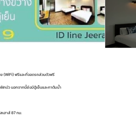
สาย (WiFi) ฟรีและที่จอดรถส่วนตัวฟรี
ักบัว นอกจากนี้ยังมีตู้เย็นและกาต้มน้ำ
ัสเฮาส์ 87 กม.