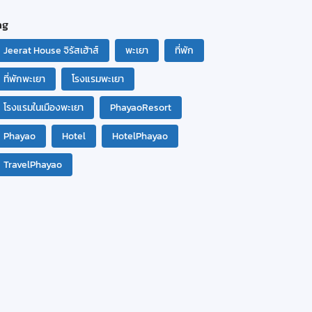
ag
Jeerat House จิรัสเฮ้าส์
พะเยา
ที่พัก
ที่พักพะเยา
โรงแรมพะเยา
โรงแรมในเมืองพะเยา
PhayaoResort
Phayao
Hotel
HotelPhayao
TravelPhayao