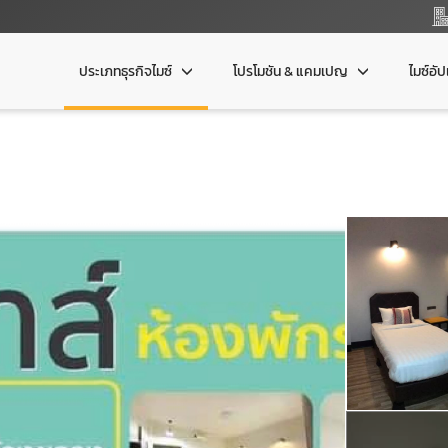
ประเภทธุรกิจไมซ์
โปรโมชัน & แคมเปญ
ไมซ์อั