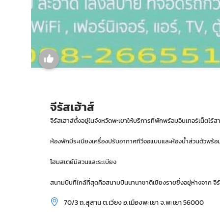
จีรัสเฮ้าส์
จิรัสเฮาส์ตั้งอยู่ในจังหวัดพะเยาให้บริการที่พักพร้อมอินเทอร์เน็ตไร้
ห้องพักมีระเบียงเครื่องปรับอากาศทีวีจอแบนและห้องน้ำส่วนตัวพร้อมฝ
โฮมสเตย์มีสวนและระเบียง
สนามบินที่ใกล้ที่สุดคือสนามบินนานาชาติเชียงรายซึ่งอยู่ห่างจาก จิร
70/3 ถ.สุสาน ต.เวียง อ.เมืองพะเยา จ.พะเยา 56000