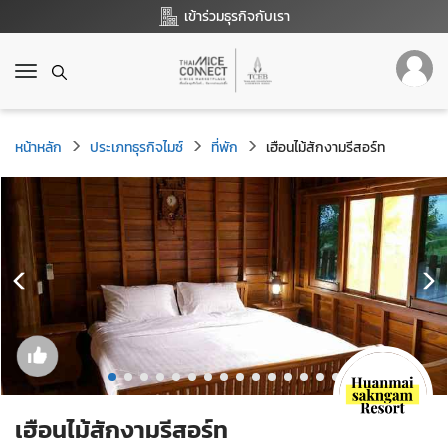
เข้าร่วมธุรกิจกับเรา
T
o
g
g
หน้าหลัก
ประเภทธุรกิจไมซ์
ที่พัก
เฮือนไม้สักงามรีสอร์ท
l
e
n
a
v
i
g
a
t
i
o
n
เฮือนไม้สักงามรีสอร์ท