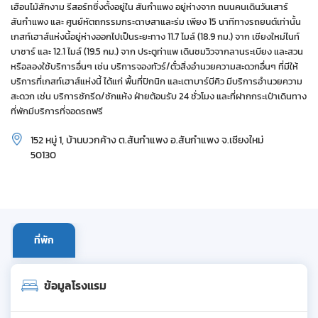
เฮือนไม้สักงาม รีสอร์ทซึ่งตั้งอยู่ใน สันกำแพง อยู่ห่างจาก ถนนคนเดินวันเสาร์
สันกำแพง และ ศูนย์หัตถกรรมกระดาษสาและร่ม เพียง 15 นาทีทางรถยนต์เท่านั้น
เกสท์เฮาส์แห่งนี้อยู่ห่างออกไปเป็นระยะทาง 11.7 ไมล์ (18.9 กม.) จาก เชียงใหม่ไนท์
บาซาร์ และ 12.1 ไมล์ (19.5 กม.) จาก ประตูท่าแพ เดินชมวิวจากลานระเบียง และสวน
หรือลองใช้บริการอื่นๆ เช่น บริการจองทัวร์/ตั๋วสิ่งอำนวยความสะดวกอื่นๆ ที่มีให้
บริการที่เกสท์เฮาส์แห่งนี้ ได้แก่ พื้นที่ปิกนิก และเตาบาร์บีคิว มีบริการอำนวยความ
สะดวก เช่น บริการซักรีด/ซักแห้ง ฝ่ายต้อนรับ 24 ชั่วโมง และที่ฝากกระเป๋าเดินทาง
ที่พักมีบริการที่จอดรถฟรี
152 หมู่ 1, บ้านบวกค้าง ต.สันกำแพง อ.สันกำแพง จ.เชียงใหม่
50130
ที่พัก
ข้อมูลโรงแรม