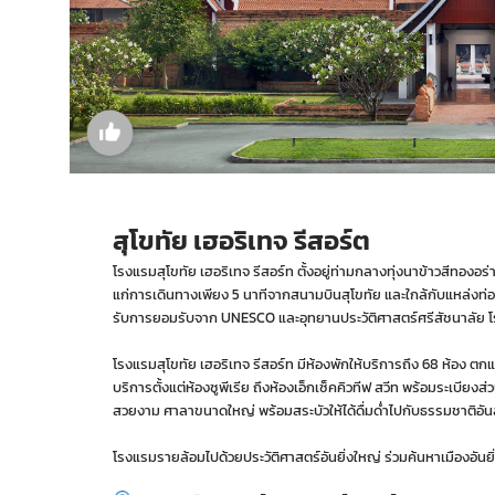
สุโขทัย เฮอริเทจ รีสอร์ต
โรงแรมสุโขทัย เฮอริเทจ รีสอร์ท ตั้งอยู่ท่ามกลางทุ่งนาข้าวสีทองอร
แก่การเดินทางเพียง 5 นาทีจากสนามบินสุโขทัย และใกล้กับแหล่งท่อง
รับการยอมรับจาก UNESCO และอุทยานประวัติศาสตร์ศรีสัชนาลัย โรงแ
โรงแรมสุโขทัย เฮอริเทจ รีสอร์ท มีห้องพักให้บริการถึง 68 ห้อง 
บริการตั้งแต่ห้องซูพีเรีย ถึงห้องเอ็กเซ็คคิวทีฟ สวีท พร้อมระเบียงส
สวยงาม ศาลาขนาดใหญ่ พร้อมสระบัวให้ได้ดื่มด่ำไปกับธรรมชาติอั
โรงแรมรายล้อมไปด้วยประวัติศาสตร์อันยิ่งใหญ่ ร่วมค้นหาเมืองอันย