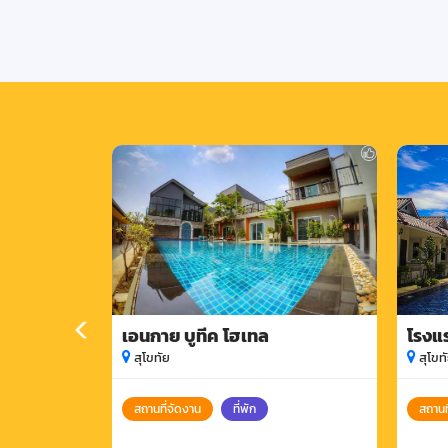
เอนกาย บูทีค โฮเทล
โรงแร
สุโขทัย
สุโขท
สถานที่จัดงาน
ที่พัก
สถานท