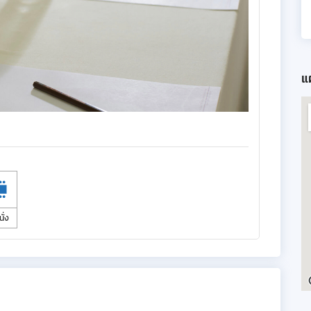
แผ
นั่ง