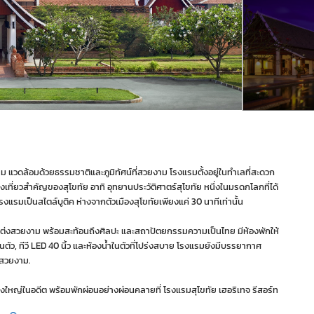
่าม แวดล้อมด้วยธรรมชาติและภูมิทัศน์ที่สวยงาม โรงแรมตั้งอยู่ในทำเลที่สะดวก
เที่ยวสำคัญของสุโขทัย อาทิ อุทยานประวัติศาตร์สุโขทัย หนึ่งในมรดกโลกที่ได้
รมเป็นสไตล์บูติค ห่างจากตัวเมืองสุโขทัยเพียงแค่ 30 นาทีเท่านั้น
ตกแต่งสวยงาม พร้อมสะท้อนถึงศิลปะ และสถาปัตยกรรมความเป็นไทย มีห้องพักให้
่วนตัว, ทีวี LED 40 นิ้ว และห้องน้ำในตัวที่โปร่งสบาย โรงแรมยังมีบรรยากาศ
นสวยงาม.
ิ่งใหญ่ในอดีต พร้อมพักผ่อนอย่างผ่อนคลายที่ โรงแรมสุโขทัย เฮอริเทจ รีสอร์ท