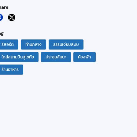
hare
ag
รีสอร์ต
ท่ามกลาง
ธรรมเงียบสงบ
ใกล้สนามบินสุโขทัย
ประชุมสัมนา
ห้องพัก
ร้านอาหาร