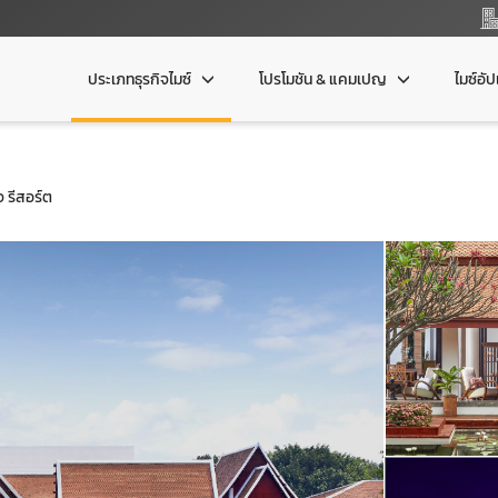
ประเภทธุรกิจไมซ์
โปรโมชัน & แคมเปญ
ไมซ์อั
จ รีสอร์ต