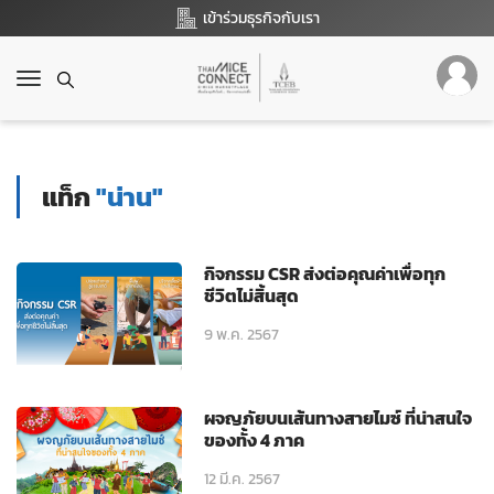
เข้าร่วมธุรกิจกับเรา
T
o
g
g
l
แท็ก
"น่าน"
e
n
a
v
กิจกรรม CSR ส่งต่อคุณค่าเพื่อทุก
i
ชีวิตไม่สิ้นสุด
g
9 พ.ค. 2567
a
t
i
o
ผจญภัยบนเส้นทางสายไมซ์ ที่น่าสนใจ
n
ของทั้ง 4 ภาค
12 มี.ค. 2567