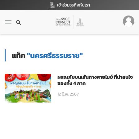
เข้าร่วมธุรกิจกับเรา
T
o
g
g
l
แท็ก
"นครศรีธรรมราช"
e
n
a
v
ผจญภัยบนเส้นทางสายไมซ์ ที่น่าสนใจ
i
ของทั้ง 4 ภาค
g
12 มี.ค. 2567
a
t
i
o
n