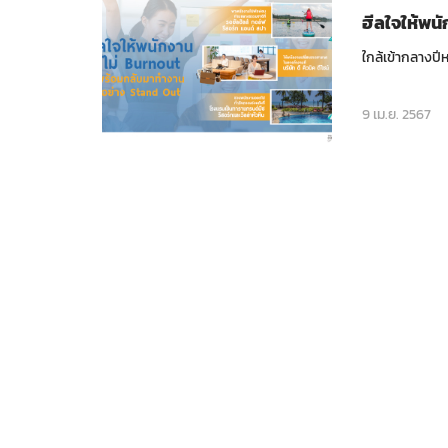
ฮีลใจให้พน
ใกล้เข้ากลางปี
9 เม.ย. 2567