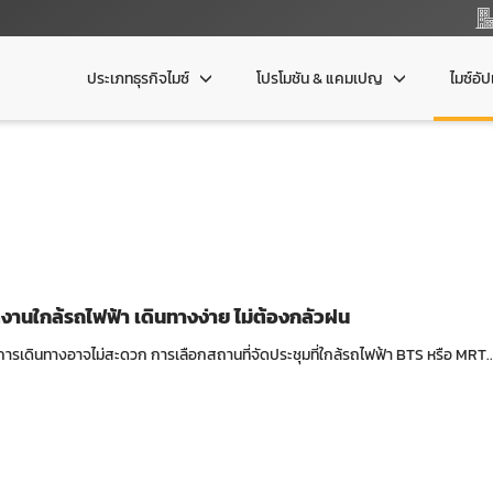
ประเภทธุรกิจไมซ์
โปรโมชัน & แคมเปญ
ไมซ์อั
ดงานใกล้รถไฟฟ้า เดินทางง่าย ไม่ต้องกลัวฝน
่การเดินทางอาจไม่สะดวก การเลือกสถานที่จัดประชุมที่ใกล้รถไฟฟ้า BTS หรือ MRT..