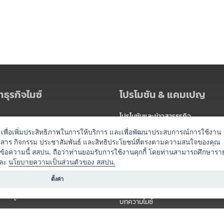
ธุรกิจไมซ์
โปรโมชัน & แคมเปญ
โปรโมชันและข่าวสารธุรกิจ
ัดงาน
แพ็กเกจ
es) เพื่อเพิ่มประสิทธิภาพในการให้บริการ และเพื่อพัฒนาประสบการณ์การใช้งาน
าวสาร กิจกรรม ประชาสัมพันธ์ และสิทธิประโยชน์ที่ตรงตามความสนใจของคุณ
 / นำเที่ยว
แคมเปญ
ดข้อความนี้ สสปน. ถือว่าท่านยอมรับการใช้งานคุกกี้ โดยท่านสามารถศึกษารา
ไมซ์อัปเดต
ละ
นโยบายความเป็นส่วนตัวของ สสปน.
อร์
ครื่องดื่ม
ตั้งค่า
ข่าวสารจากเรา
หรับผู้จัดงาน
บทความไมซ์
องค์ความรู้ไมซ์