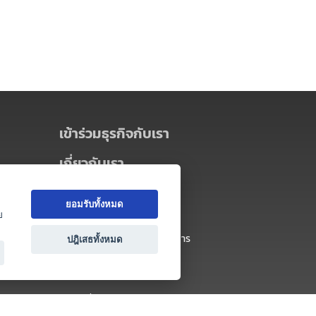
เข้าร่วมธุรกิจกับเรา
เกี่ยวกับเรา
เกี่ยวกับ Thai MICE Connect
ยอมรับทั้งหมด
นโยบายความเป็นส่วนตัว
ย
ข้อตกลง และเงื่อนไขการใช้บริการ
ปฎิเสธทั้งหมด
ติดต่อ
คำถามที่พบบ่อย