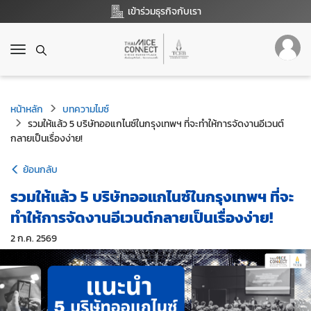
เข้าร่วมธุรกิจกับเรา
T
o
g
g
หน้าหลัก
l
บทความไมซ์
e
รวมให้แล้ว 5 บริษัทออแกไนซ์ในกรุงเทพฯ ที่จะทำให้การจัดงานอีเวนต์
กลายเป็นเรื่องง่าย!
n
a
v
ย้อนกลับ
i
รวมให้แล้ว 5 บริษัทออแกไนซ์ในกรุงเทพฯ ที่จะ
g
a
ทำให้การจัดงานอีเวนต์กลายเป็นเรื่องง่าย!
t
2 ก.ค. 2569
i
o
n