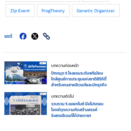
Zip Event
FrogTheory
Genetic Organizer
แชร์
บทความก่อนหน้า
ปักหมุด 5 โรงแรมระดับพรีเมียม
ใกล้ศูนย์การประชุมแห่งชาติสิริกิติ์
สำหรับคนสายอีเวนต์และนักธุรกิจ
บทความถัดไป
รวบรวม 5 ออแกไนซ์ มือโปรตอบ
โจทย์ทุกความคิดสร้างสรรค์
รังสรรอีเวนต์ได้ง่ายดาย!