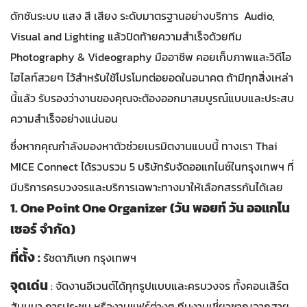
ดักชันระบบ แสง สี เสียง ระดับมาตรฐานอย่างบริการ Audio,
Visual and Lighting แล้วปิดท้ายความสำเร็จด้วยทีม
Photography & Videography มืออาชีพ คอยเก็บภาพและวิดีโอ
ไฮไลท์สวยๆ ไว้สำหรับใช้โปรโมทต่อยอดในอนาคต ถ้ามีทุกสิ่งเหล่า
นี้แล้ว รับรองว่างานของคุณจะต้องออกมาสมบูรณ์แบบและประสบ
ความสำเร็จอย่างแน่นอน
ซึ่งหากคุณกำลังมองหาตัวช่วยเนรมิตงานแบบนี้ ทางเรา Thai
MICE Connect ได้รวบรวม 5 บริษัทรับจัดออแกไนซ์ในกรุงเทพฯ ที่
มีบริการครบวงจรและบริการเฉพาะทางมาให้เลือกสรรกันได้เลย
1. One Point One Organizer (วัน พอยท์ วัน ออแกไน
เซอร์ จำกัด)
ที่ตั้ง :
รัชดาภิเษก กรุงเทพฯ
จุดเด่น
: จัดงานอีเวนต์ได้ทุกรูปแบบและครบวงจร ทั้งคอนเสิร์ต
สัมมนา การประชุม หรืองานแฟร์ต่างๆ ทีมงานเชี่ยวชาญจากสาย